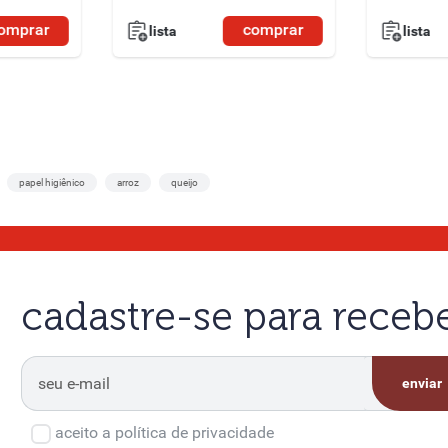
omprar
comprar
lista
lista
papel higiênico
arroz
queijo
cadastre-se para rece
enviar
aceito a política de privacidade