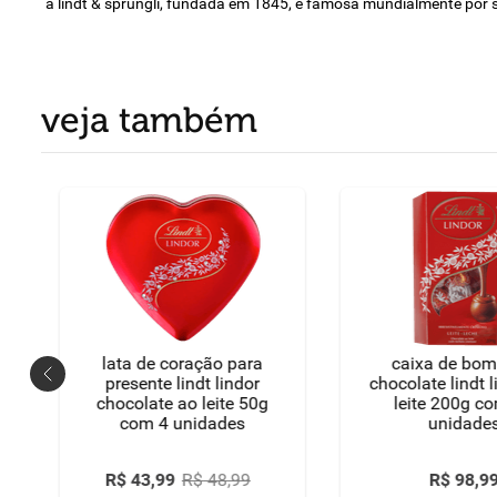
a lindt & sprüngli, fundada em 1845, é famosa mundialmente por se
veja também
o
lata de coração para
caixa de bo
presente lindt lindor
chocolate lindt 
chocolate ao leite 50g
leite 200g c
com 4 unidades
unidade
R$
43
,
99
R$
48
,
99
R$
98
,
9