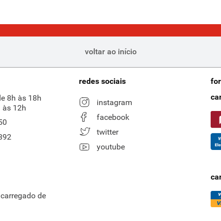
voltar ao início
redes sociais
fo
ca
de 8h às 18h
instagram
 às 12h
facebook
50
twitter
892
youtube
ca
ncarregado de