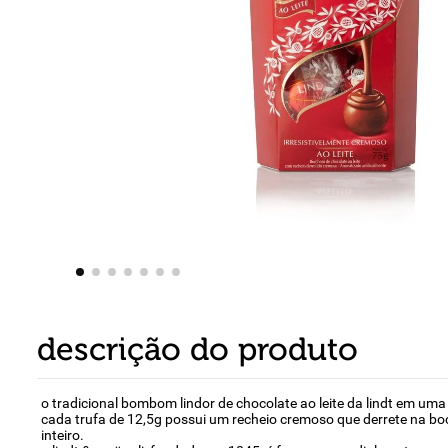
8
º
detergente
9
º
macarrão
10
º
chocolate
descrição do produto
o tradicional bombom lindor de chocolate ao leite da lindt em uma
cada trufa de 12,5g possui um recheio cremoso que derrete na bo
inteiro.