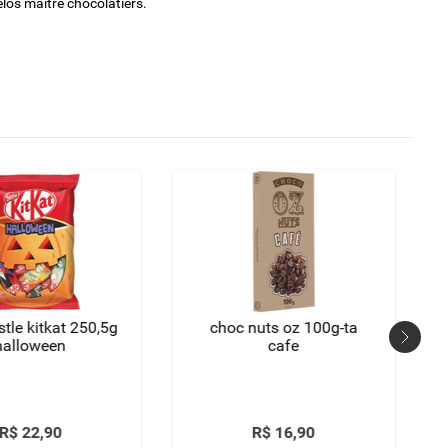
los maître chocolatiers.
tle kitkat 250,5g
choc nuts oz 100g-ta
halloween
cafe
R$
22
,
90
R$
16
,
90