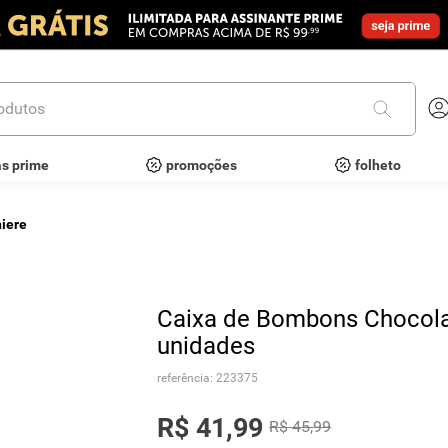
utos
as prime
promoções
folheto
iere
Caixa de Bombons Chocolat
unidades
referência
:
223375
R$
41
,
99
R$
45
,
99