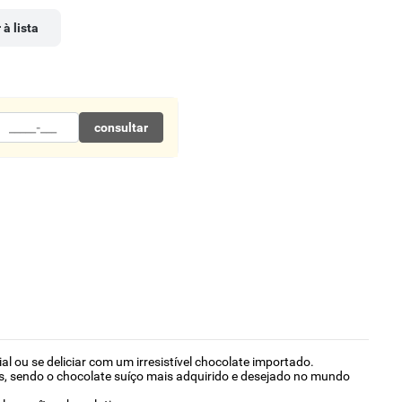
 à lista
consultar
l ou se deliciar com um irresistível chocolate importado.
s, sendo o chocolate suíço mais adquirido e desejado no mundo