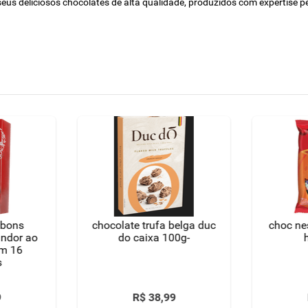
us deliciosos chocolates de alta qualidade, produzidos com expertise pe
mbons
chocolate trufa belga duc
choc nes
lindor ao
do caixa 100g-
om 16
s
9
R$
38
,
99