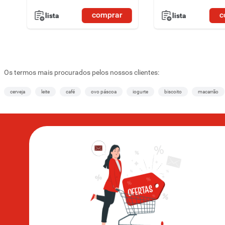
comprar
c
lista
lista
Os termos mais procurados pelos nossos clientes:
cerveja
leite
café
ovo páscoa
iogurte
biscoito
macarrão