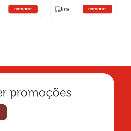
comprar
comprar
lista
ber promoções