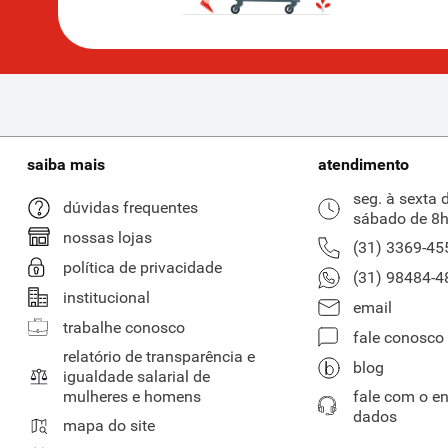
saiba mais
atendimento
seg. à sexta 
dúvidas frequentes
sábado de 8h
nossas lojas
(31) 3369-45
política de privacidade
(31) 98484-4
institucional
email
trabalhe conosco
fale conosco
relatório de transparência e
blog
igualdade salarial de
mulheres e homens
fale com o e
dados
mapa do site