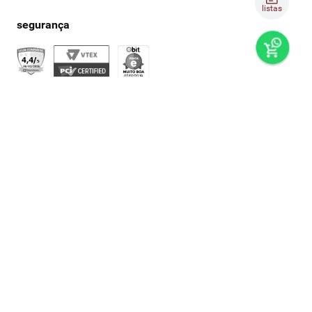
listas
preços e produtos válidos, exclusivamente, para compras no
super nosso em casa, sujeitos à alteração de preço, condições
de pagamento e disponibilidade de estoque, sem aviso prévio.
os preços visualizados podem ser diferentes dos praticados
nas lojas físicas super nosso. as fotos dos produtos são
ilustrativas, podendo haver divergência com o produto real,
confirme os detalhes do produto na respectiva descrição. os
produtos estarão sujeitos a disponibilidade de estoque no
momento em que o pedido estiver em separação. todos os
pedidos estão sujeitos a confirmação de dados cadastrais. a
venda e o consumo de bebidas alcoólicas são proibidos para
menores de 18 anos. beba com moderação.
© grupo super nosso | multi formato distribuidora s/a / cnpj:
10.319.375/0001-72 / via municipal manoel jacintho coelho