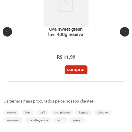
uva sweet green
luvi 400g reserva
R$
11
,
99
comprar
Os termos mais procurados pelos nossos clientes:
cerveja
leite
café
ovo páscoa
iogurte
biscoito
macarrão
papel higiênico
arroz
queijo