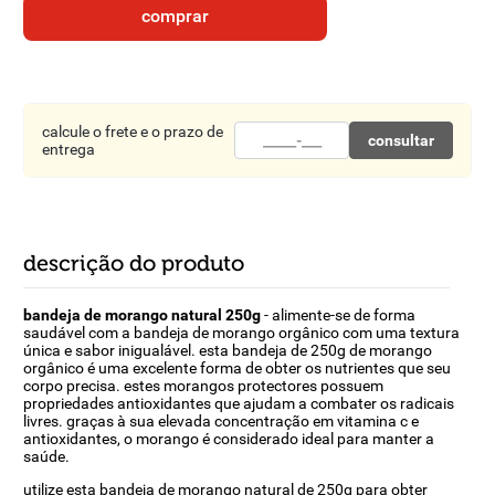
8
º
detergente
comprar
9
º
macarrão
10
º
chocolate
calcule o frete e o prazo de
consultar
entrega
descrição do produto
bandeja de morango natural 250g
- alimente-se de forma
saudável com a bandeja de morango orgânico com uma textura
única e sabor inigualável. esta bandeja de 250g de morango
orgânico é uma excelente forma de obter os nutrientes que seu
corpo precisa. estes morangos protectores possuem
propriedades antioxidantes que ajudam a combater os radicais
livres. graças à sua elevada concentração em vitamina c e
antioxidantes, o morango é considerado ideal para manter a
saúde.
utilize esta bandeja de morango natural de 250g para obter