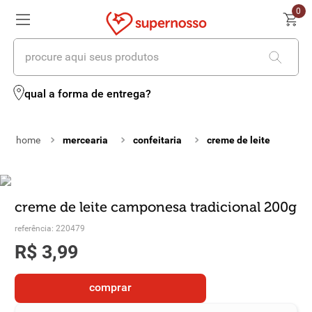
0
procure aqui seus produtos
termos mais buscados
qual a forma de entrega?
1
º
cerveja
mercearia
confeitaria
creme de leite
2
º
leite
3
º
cafe
4
º
iogurte
creme de leite camponesa tradicional 200g
referência
:
220479
5
º
vinhos
R$
3
,
99
6
º
biscoito
comprar
7
º
queijo