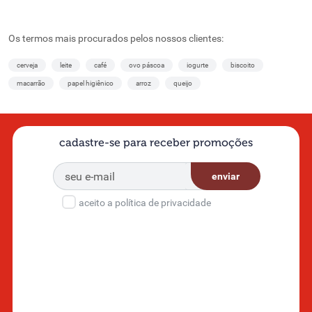
Os termos mais procurados pelos nossos clientes:
cerveja
leite
café
ovo páscoa
iogurte
biscoito
macarrão
papel higiênico
arroz
queijo
cadastre-se para receber promoções
enviar
aceito a política de privacidade