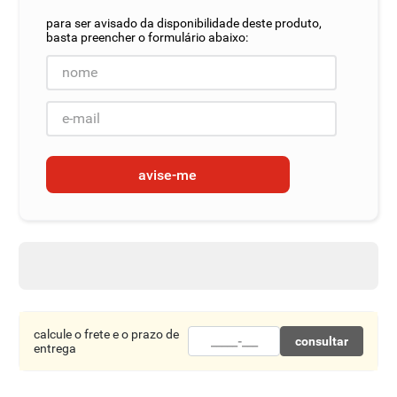
8
º
detergente
9
º
macarrão
10
º
chocolate
avise-me
calcule o frete e o prazo de
consultar
entrega