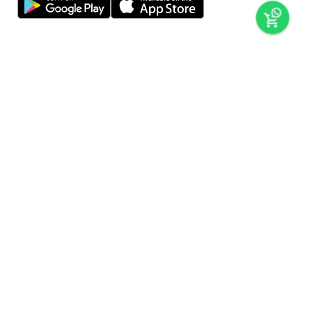
preços e produtos válidos, exclusivamente, para compras no
super nosso em casa, sujeitos à alteração de preço, condições
de pagamento e disponibilidade de estoque, sem aviso prévio.
os preços visualizados podem ser diferentes dos praticados
nas lojas físicas super nosso. as fotos dos produtos são
ilustrativas, podendo haver divergência com o produto real,
confirme os detalhes do produto na respectiva descrição. os
produtos estarão sujeitos a disponibilidade de estoque no
momento em que o pedido estiver em separação. todos os
pedidos estão sujeitos a confirmação de dados cadastrais. a
venda e o consumo de bebidas alcoólicas são proibidos para
menores de 18 anos. beba com moderação.