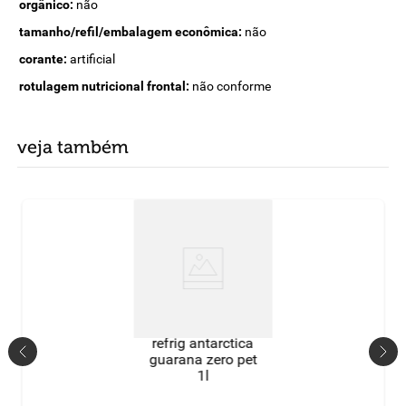
orgânico:
não
tamanho/refil/embalagem econômica:
não
corante:
artificial
rotulagem nutricional frontal:
não conforme
veja também
refrig antarctica
guarana zero pet
1l