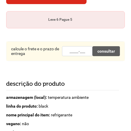
8
º
detergente
9
º
macarrão
Leve 6 Pague 5
10
º
chocolate
calcule o frete e o prazo de
consultar
entrega
descrição do produto
armazenagem (local):
temperatura ambiente
linha do produto:
black
nome principal do item:
refrigerante
vegano:
não