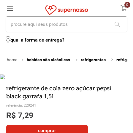
0
procure aqui seus produtos
termos mais buscados
qual a forma de entrega?
1
º
cerveja
bebidas não alcóolicas
refrigerantes
refriger
2
º
leite
3
º
cafe
4
º
iogurte
refrigerante de cola zero açúcar pepsi
black garrafa 1,5l
5
º
queijo
referência
:
220241
6
º
vinhos
R$
7
,
29
7
º
biscoito
comprar