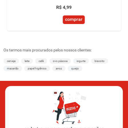
R$
4
,
99
comprar
Os termos mais procurados pelos nossos clientes:
cerveja
leite
café
ovo páscoa
iogurte
biscoito
macarrão
papel higiênico
arroz
queijo