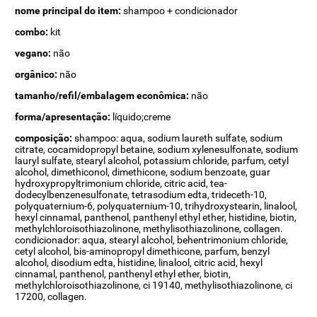
nome principal do item:
shampoo + condicionador
combo:
kit
vegano:
não
orgânico:
não
tamanho/refil/embalagem econômica:
não
forma/apresentação:
líquido;creme
composição:
shampoo: aqua, sodium laureth sulfate, sodium
citrate, cocamidopropyl betaine, sodium xylenesulfonate, sodium
lauryl sulfate, stearyl alcohol, potassium chloride, parfum, cetyl
alcohol, dimethiconol, dimethicone, sodium benzoate, guar
hydroxypropyltrimonium chloride, citric acid, tea-
dodecylbenzenesulfonate, tetrasodium edta, trideceth-10,
polyquaternium-6, polyquaternium-10, trihydroxystearin, linalool,
hexyl cinnamal, panthenol, panthenyl ethyl ether, histidine, biotin,
methylchloroisothiazolinone, methylisothiazolinone, collagen.
condicionador: aqua, stearyl alcohol, behentrimonium chloride,
cetyl alcohol, bis-aminopropyl dimethicone, parfum, benzyl
alcohol, disodium edta, histidine, linalool, citric acid, hexyl
cinnamal, panthenol, panthenyl ethyl ether, biotin,
methylchloroisothiazolinone, ci 19140, methylisothiazolinone, ci
17200, collagen.