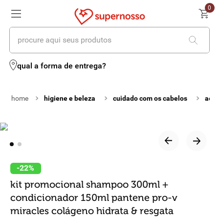
0
procure aqui seus produtos
termos mais buscados
qual a forma de entrega?
1
º
cerveja
higiene e beleza
cuidado com os cabelos
aces
2
º
leite
3
º
cafe
4
º
iogurte
5
º
queijo
-
22%
kit promocional shampoo 300ml +
6
º
vinhos
condicionador 150ml pantene pro-v
7
º
biscoito
miracles colágeno hidrata & resgata