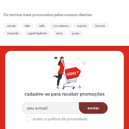
Os termos mais procurados pelos nossos clientes:
cerveja
leite
café
ovo páscoa
iogurte
biscoito
macarrão
papel higiênico
arroz
queijo
cadastre-se para receber promoções
enviar
aceito a política de privacidade