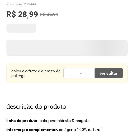
8
º
detergente
referência
:
219444
R$
28
,
99
R$
36
,
99
9
º
macarrão
10
º
chocolate
calcule o frete e o prazo de
consultar
entrega
descrição do produto
linha do produto:
colágeno hidrata & resgata
informação complementar:
colágeno 100% natural.