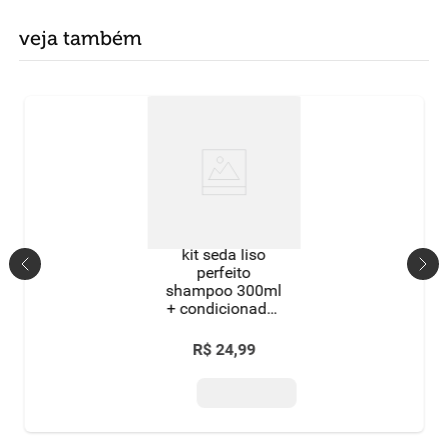
veja também
kit seda liso
perfeito
shampoo 300ml
+ condicionador
190ml
R$
24
,
99