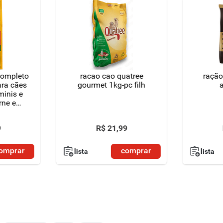
completo
racao cao quatree
ração
ara cães
gourmet 1kg-pc filh
a
minis e
rne e
e pacote
9
R$
21
,
99
omprar
comprar
lista
lista