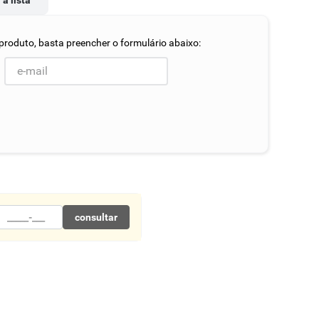
 à lista
consultar