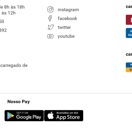
ca
de 8h às 18h
instagram
 às 12h
facebook
50
twitter
892
youtube
ca
ncarregado de
Nosso Pay