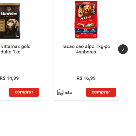
 vittamax gold
racao cao alpo 1kg-pc
dulto 1kg
4sabores
R$
14
,
99
R$
16
,
99
comprar
comprar
lista