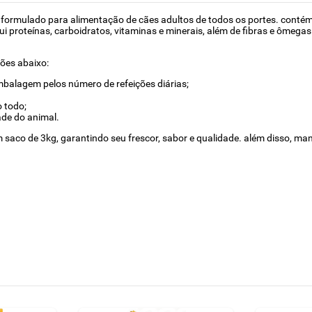
 formulado para alimentação de cães adultos de todos os portes. contém
proteínas, carboidratos, vitaminas e minerais, além de fibras e ômegas 3
ções abaixo:
balagem pelos número de refeições diárias;
 todo;
ade do animal.
saco de 3kg, garantindo seu frescor, sabor e qualidade. além disso, man