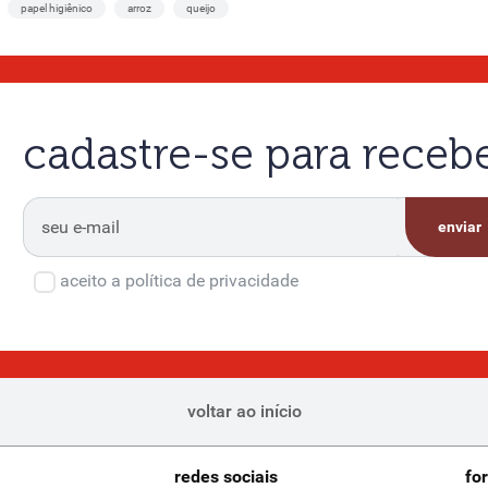
papel higiênico
arroz
queijo
cadastre-se para rece
enviar
aceito a política de privacidade
voltar ao início
redes sociais
fo