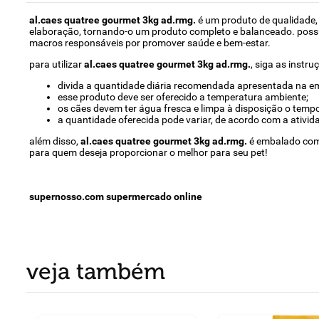
al.caes quatree gourmet 3kg ad.rmg.
é um produto de qualidade,
elaboração, tornando-o um produto completo e balanceado. possui 
macros responsáveis por promover saúde e bem-estar.
para utilizar
al.caes quatree gourmet 3kg ad.rmg.
, siga as instru
divida a quantidade diária recomendada apresentada na em
esse produto deve ser oferecido a temperatura ambiente;
os cães devem ter água fresca e limpa à disposição o tempo
a quantidade oferecida pode variar, de acordo com a ativid
além disso,
al.caes quatree gourmet 3kg ad.rmg.
é embalado com 
para quem deseja proporcionar o melhor para seu pet!
supernosso.com supermercado online
veja também