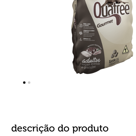
8
º
detergente
9
º
macarrão
10
º
chocolate
descrição do produto