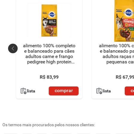
alimento 100% completo
alimento 100% 
e balanceado para cães
e balanceado p
adultos carne e frango
adultos raças 
pedigree high protein
pequenas ca
pacote 2,7kg
vegetais pedigre
2,7kg
R$
83
,
99
R$
67
,
9
comprar
c
lista
lista
Os termos mais procurados pelos nossos clientes: