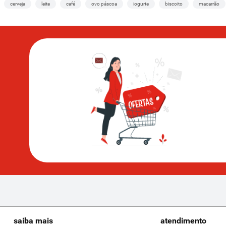
cerveja
leite
café
ovo páscoa
iogurte
biscoito
macarrão
saiba mais
atendimento