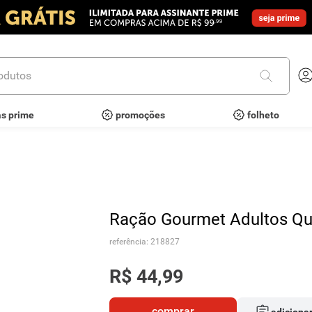
utos
as prime
promoções
folheto
Ração Gourmet Adultos Qu
referência
:
218827
R$
44
,
99
comprar