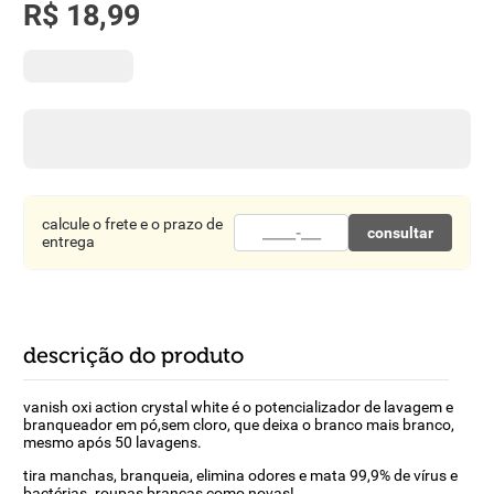
R$
18
,
99
8
º
detergente
9
º
macarrão
10
º
chocolate
calcule o frete e o prazo de
consultar
entrega
descrição do produto
vanish oxi action crystal white é o potencializador de lavagem e
branqueador em pó,sem cloro, que deixa o branco mais branco,
mesmo após 50 lavagens.
tira manchas, branqueia, elimina odores e mata 99,9% de vírus e
bactérias. roupas brancas como novas!