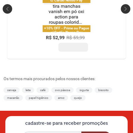
c/ Cartão Nosso Pay
tira manchas
vanish em pó oxi
action para
roupas coloridas
refil econômico
+10% OFF - Prime ou Pague
1kg
c/ Cartão Nosso Pay
R$
52
,
99
R$
59
,
99
Os termos mais procurados pelos nossos clientes:
cerveja
leite
café
ovo páscoa
iogurte
biscoito
macarrão
papel higiênico
arroz
queijo
cadastre-se para receber promoções