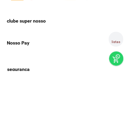
clube super nosso
listas
Nosso Pay
preços e produtos válidos, exclusivamente, para compras no
super nosso em casa, sujeitos à alteração de preço, condições
de pagamento e disponibilidade de estoque, sem aviso prévio.
os preços visualizados podem ser diferentes dos praticados
nas lojas físicas super nosso. as fotos dos produtos são
ilustrativas, podendo haver divergência com o produto real,
confirme os detalhes do produto na respectiva descrição. os