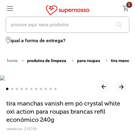
0
procure aqui seus produtos
termos mais buscados
qual a forma de entrega?
1
º
cerveja
produtos de limpeza
para roupas
tira mancha
2
º
leite
3
º
cafe
4
º
iogurte
5
º
vinhos
tira manchas vanish em pó crystal white
oxi action para roupas brancas refil
6
º
biscoito
econômico 240g
7
º
queijo
referência
:
218709