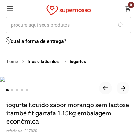
0
procure aqui seus produtos
termos mais buscados
qual a forma de entrega?
1
º
cerveja
frios e laticínios
iogurtes
2
º
leite
3
º
cafe
4
º
iogurte
5
º
vinhos
iogurte liquido sabor morango sem lactose
itambé fit garrafa 1,15kg embalagem
6
º
biscoito
econômica
7
º
queijo
referência
:
217820