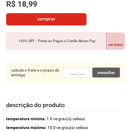
R$
18
,
99
8
º
detergente
9
º
macarrão
comprar
10
º
chocolate
+20% OFF - Prime ou Pague c/ Cartão Nosso Pay
ver todos
calcule o frete e o prazo de
consultar
entrega
descrição do produto
temperatura mínima:
1.0 ce grau(s) celsius
temperatura máxima:
10.0 ce grau(s) celsius