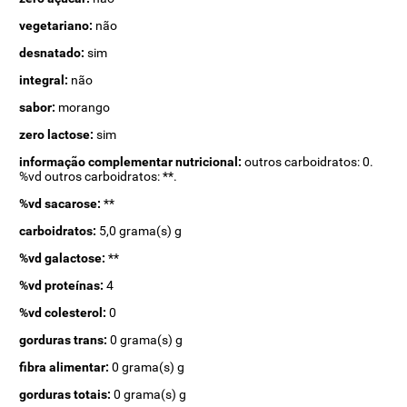
vegetariano:
não
desnatado:
sim
integral:
não
sabor:
morango
zero lactose:
sim
informação complementar nutricional:
outros carboidratos: 0.
%vd outros carboidratos: **.
%vd sacarose:
**
carboidratos:
5,0 grama(s) g
%vd galactose:
**
%vd proteínas:
4
%vd colesterol:
0
gorduras trans:
0 grama(s) g
fibra alimentar:
0 grama(s) g
gorduras totais:
0 grama(s) g