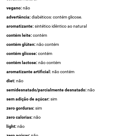
vegano:
não
advertência:
diabéticos: contém glicose.
aromatizante:
sintético idêntico ao natural
contém leite:
contém
contém glúten:
não contém
contém glicose:
contém
contém lactose:
não contém
aromatizante artificial:
não contém
diet:
não
semidesnatado/parcialmente desnatado:
não
sem adição de açúcar:
sim
zero gorduras:
sim
zero calorias:
não
light:
não
zero açúcar:
não