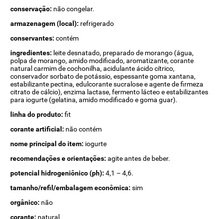
conservação:
não congelar.
armazenagem (local):
refrigerado
conservantes:
contém
ingredientes:
leite desnatado, preparado de morango (água,
polpa de morango, amido modificado, aromatizante, corante
natural carmim de cochonilha, acidulante ácido cítrico,
conservador sorbato de potássio, espessante goma xantana,
estabilizante pectina, edulcorante sucralose e agente de firmeza
citrato de cálcio), enzima lactase, fermento lácteo e estabilizantes
para iogurte (gelatina, amido modificado e goma guar).
linha do produto:
fit
corante artificial:
não contém
nome principal do item:
iogurte
recomendações e orientações:
agite antes de beber.
potencial hidrogeniônico (ph):
4,1 – 4,6.
tamanho/refil/embalagem econômica:
sim
orgânico:
não
corante:
natural