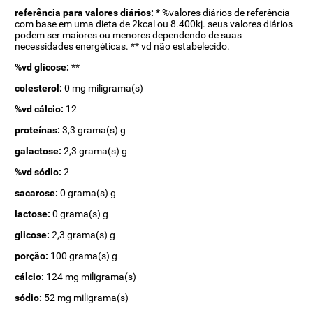
referência para valores diários:
* %valores diários de referência
com base em uma dieta de 2kcal ou 8.400kj. seus valores diários
podem ser maiores ou menores dependendo de suas
necessidades energéticas. ** vd não estabelecido.
%vd glicose:
**
colesterol:
0 mg miligrama(s)
%vd cálcio:
12
proteínas:
3,3 grama(s) g
galactose:
2,3 grama(s) g
%vd sódio:
2
sacarose:
0 grama(s) g
lactose:
0 grama(s) g
glicose:
2,3 grama(s) g
porção:
100 grama(s) g
cálcio:
124 mg miligrama(s)
sódio:
52 mg miligrama(s)