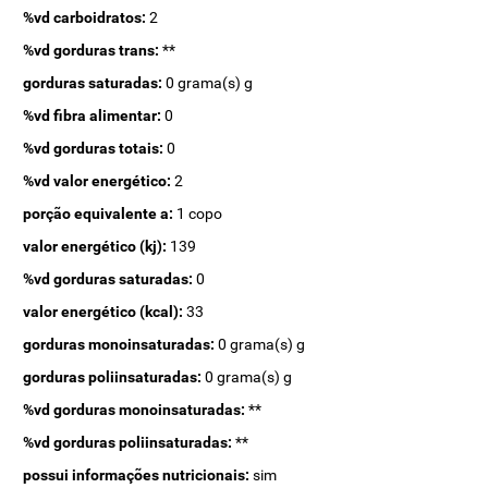
%vd carboidratos:
2
%vd gorduras trans:
**
gorduras saturadas:
0 grama(s) g
%vd fibra alimentar:
0
%vd gorduras totais:
0
%vd valor energético:
2
porção equivalente a:
1 copo
valor energético (kj):
139
%vd gorduras saturadas:
0
valor energético (kcal):
33
gorduras monoinsaturadas:
0 grama(s) g
gorduras poliinsaturadas:
0 grama(s) g
%vd gorduras monoinsaturadas:
**
%vd gorduras poliinsaturadas:
**
possui informações nutricionais:
sim