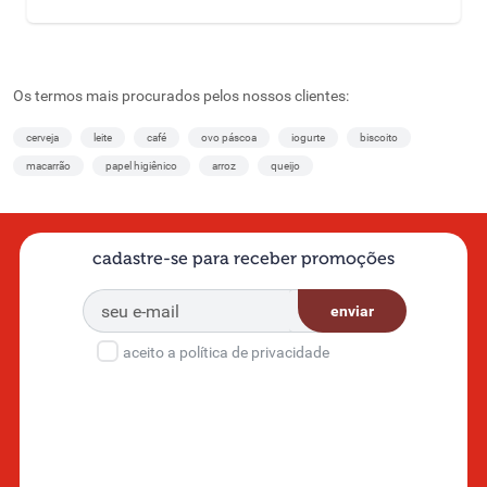
Os termos mais procurados pelos nossos clientes:
cerveja
leite
café
ovo páscoa
iogurte
biscoito
macarrão
papel higiênico
arroz
queijo
cadastre-se para receber promoções
enviar
aceito a política de privacidade