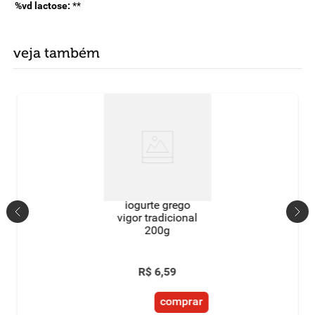
%vd lactose:
**
veja também
iogurte grego
vigor tradicional
200g
R$
6
,
59
comprar