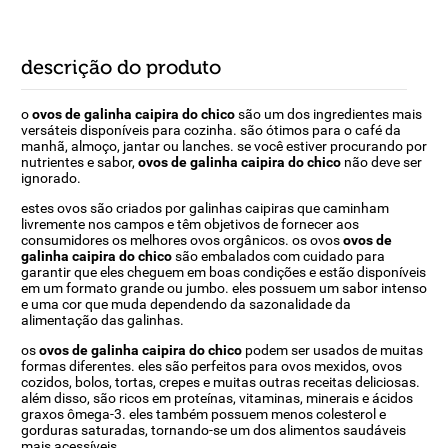
descrição do produto
o
ovos de galinha caipira do chico
são um dos ingredientes mais
versáteis disponíveis para cozinha. são ótimos para o café da
manhã, almoço, jantar ou lanches. se você estiver procurando por
nutrientes e sabor,
ovos de galinha caipira do chico
não deve ser
ignorado.
estes ovos são criados por galinhas caipiras que caminham
livremente nos campos e têm objetivos de fornecer aos
consumidores os melhores ovos orgânicos. os ovos
ovos de
galinha caipira do chico
são embalados com cuidado para
garantir que eles cheguem em boas condições e estão disponíveis
em um formato grande ou jumbo. eles possuem um sabor intenso
e uma cor que muda dependendo da sazonalidade da
alimentação das galinhas.
os
ovos de galinha caipira do chico
podem ser usados de muitas
formas diferentes. eles são perfeitos para ovos mexidos, ovos
cozidos, bolos, tortas, crepes e muitas outras receitas deliciosas.
além disso, são ricos em proteínas, vitaminas, minerais e ácidos
graxos ômega-3. eles também possuem menos colesterol e
gorduras saturadas, tornando-se um dos alimentos saudáveis
mais acessíveis.