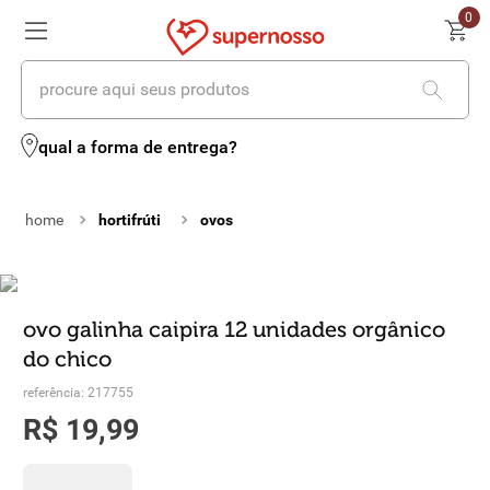
0
procure aqui seus produtos
termos mais buscados
qual a forma de entrega?
1
º
cerveja
hortifrúti
ovos
2
º
leite
3
º
cafe
4
º
iogurte
ovo galinha caipira 12 unidades orgânico
do chico
5
º
vinhos
referência
:
217755
6
º
biscoito
R$
19
,
99
7
º
queijo