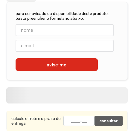
8
º
detergente
9
º
macarrão
10
º
chocolate
avise-me
calcule o frete e o prazo de
consultar
entrega