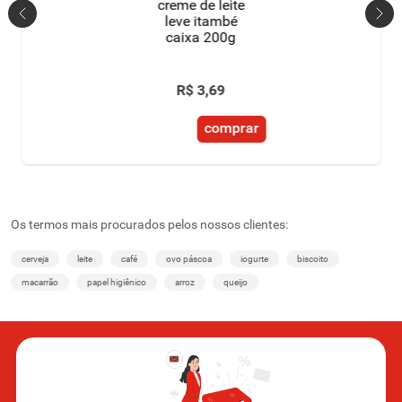
creme de leite
leve itambé
caixa 200g
R$
3
,
69
comprar
Os termos mais procurados pelos nossos clientes:
cerveja
leite
café
ovo páscoa
iogurte
biscoito
macarrão
papel higiênico
arroz
queijo