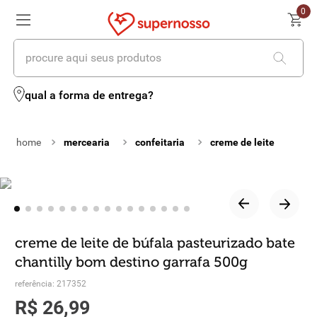
0
procure aqui seus produtos
termos mais buscados
qual a forma de entrega?
1
º
cerveja
mercearia
confeitaria
creme de leite
2
º
leite
3
º
cafe
4
º
iogurte
5
º
queijo
creme de leite de búfala pasteurizado bate
chantilly bom destino garrafa 500g
6
º
biscoito
referência
:
217352
7
º
vinhos
R$
26
,
99