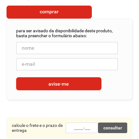
8
º
detergente
comprar
9
º
macarrão
10
º
chocolate
avise-me
calcule o frete e o prazo de
consultar
entrega