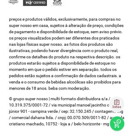
preços e produtos válidos, exclusivamente, para compras no
super nosso em casa, sujeitos à alteração de preço, condições
de pagamento e disponibilidade de estoque, sem aviso prévio.
os preços visualizados podem ser diferentes dos praticados
nas lojas físicas super nosso. as fotos dos produtos são
ilustrativas, podendo haver divergência com o produto real,
confirme os detalhes do produto na respectiva descrição. os
produtos estarão sujeitos a disponibilidade de estoque no
momento em que o pedido estiver em separação. todos os
pedidos estão sujeitos a confirmação de dados cadastrais. a
venda e o consumo de bebidas alcoólicas são proibidos para
menores de 18 anos. beba com moderação.
© grupo super nosso | multi formato distribuidora s/a / cnpj:
10.319.375/0001-72 / via municipal manoel jacintho coelho
listas
júnior 901 - campina verde / cep: 32.150.245 / contagem / mg
/ comercial dahana ltda. / cnpj: 00.070.509/0011-82 / avenida
cristiano machado, 10752 - loja a / belo horizonte - mg