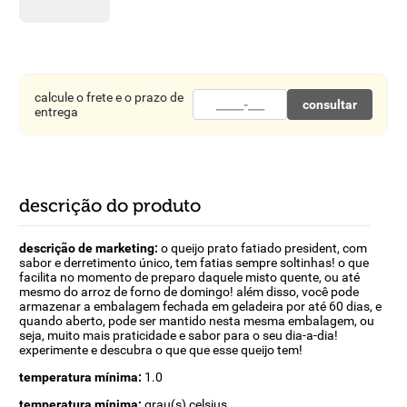
8
º
detergente
9
º
macarrão
10
º
chocolate
calcule o frete e o prazo de
consultar
entrega
descrição do produto
descrição de marketing:
o queijo prato fatiado president, com
sabor e derretimento único, tem fatias sempre soltinhas! o que
facilita no momento de preparo daquele misto quente, ou até
mesmo do arroz de forno de domingo! além disso, você pode
armazenar a embalagem fechada em geladeira por até 60 dias, e
quando aberto, pode ser mantido nesta mesma embalagem, ou
seja, muito mais praticidade e sabor para o seu dia-a-dia!
experimente e descubra o que que esse queijo tem!
temperatura mínima:
1.0
temperatura mínima:
grau(s) celsius