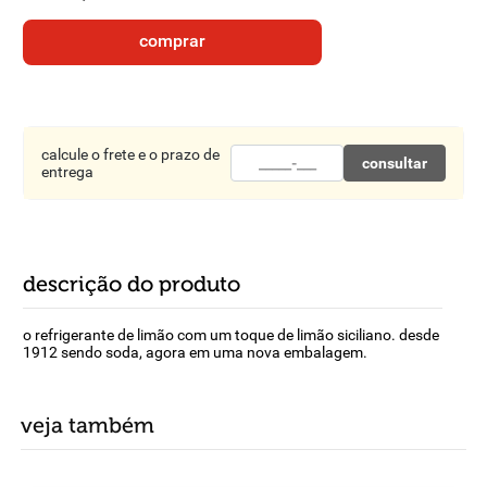
8
º
detergente
comprar
9
º
macarrão
10
º
chocolate
calcule o frete e o prazo de
consultar
entrega
descrição do produto
o refrigerante de limão com um toque de limão siciliano. desde
1912 sendo soda, agora em uma nova embalagem.
veja também