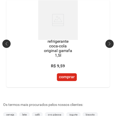
refrigerante
coca-cola
original garrafa
1,5l
R$
9
,
59
comprar
Os termos mais procurados pelos nossos clientes:
cerveja
leite
café
ovo páscoa
iogurte
biscoito