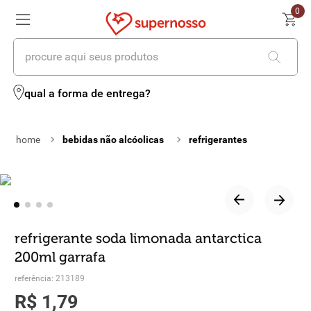
0
procure aqui seus produtos
termos mais buscados
qual a forma de entrega?
1
º
cerveja
bebidas não alcóolicas
refrigerantes
2
º
leite
3
º
cafe
4
º
iogurte
5
º
queijo
refrigerante soda limonada antarctica
200ml garrafa
6
º
biscoito
referência
:
213189
7
º
vinhos
R$
1
,
79