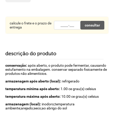
8
º
detergente
9
º
macarrão
calcule o frete e o prazo de
10
º
chocolate
consultar
entrega
descrição do produto
conservação:
após aberto, o produto pode fermentar, causando
estufamento na embalagem. conservar separado fisicamente de
produtos não alimentícios.
armazenagem após aberto (local):
refrigerado
temperatura mínima após aberto:
1.00 ce grau(s) celsius
temperatura máxima após aberto:
10.00 ce grau(s) celsius
armazenagem (local):
inodoro;temperatura
ambiente;arejado;seco;ao abrigo do sol