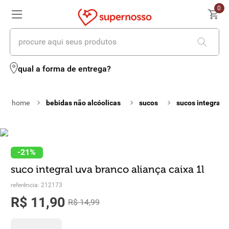
0
procure aqui seus produtos
termos mais buscados
qual a forma de entrega?
1
º
cerveja
bebidas não alcóolicas
sucos
sucos integrais
2
º
leite
3
º
cafe
4
º
iogurte
-
21%
suco integral uva branco aliança caixa 1l
5
º
vinhos
referência
:
212173
6
º
biscoito
R$
11
,
90
R$
14
,
99
7
º
queijo