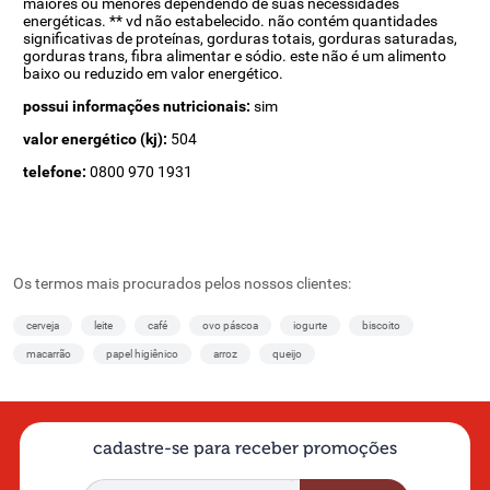
maiores ou menores dependendo de suas necessidades
energéticas. ** vd não estabelecido. não contém quantidades
significativas de proteínas, gorduras totais, gorduras saturadas,
gorduras trans, fibra alimentar e sódio. este não é um alimento
baixo ou reduzido em valor energético.
possui informações nutricionais:
sim
valor energético (kj):
504
telefone:
0800 970 1931
Os termos mais procurados pelos nossos clientes:
cerveja
leite
café
ovo páscoa
iogurte
biscoito
macarrão
papel higiênico
arroz
queijo
cadastre-se para receber promoções