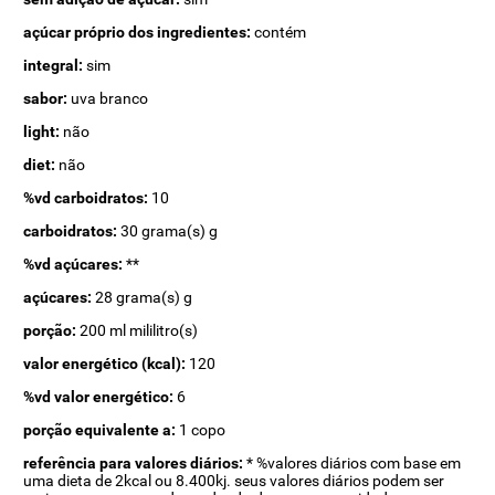
açúcar próprio dos ingredientes:
contém
integral:
sim
sabor:
uva branco
light:
não
diet:
não
%vd carboidratos:
10
carboidratos:
30 grama(s) g
%vd açúcares:
**
açúcares:
28 grama(s) g
porção:
200 ml mililitro(s)
valor energético (kcal):
120
%vd valor energético:
6
porção equivalente a:
1 copo
referência para valores diários:
* %valores diários com base em
uma dieta de 2kcal ou 8.400kj. seus valores diários podem ser