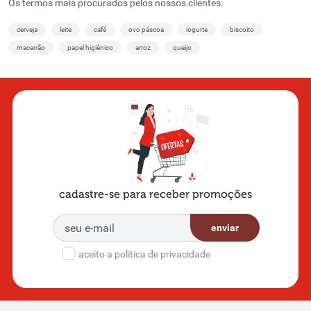
Os termos mais procurados pelos nossos clientes:
cerveja
leite
café
ovo páscoa
iogurte
biscoito
macarrão
papel higiênico
arroz
queijo
cadastre-se para receber promoções
enviar
aceito a política de privacidade