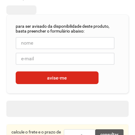
8
º
detergente
9
º
macarrão
10
º
chocolate
avise-me
calcule o frete e o prazo de
consultar