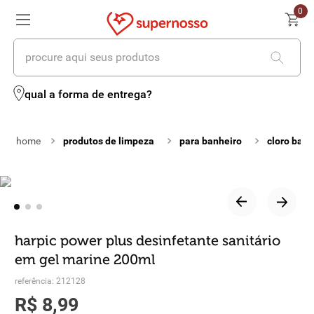
0
procure aqui seus produtos
termos mais buscados
qual a forma de entrega?
1
º
cerveja
produtos de limpeza
para banheiro
cloro banh
2
º
leite
3
º
cafe
4
º
iogurte
5
º
queijo
harpic power plus desinfetante sanitário
em gel marine 200ml
6
º
vinhos
referência
:
212128
7
º
biscoito
R$
8
,
99