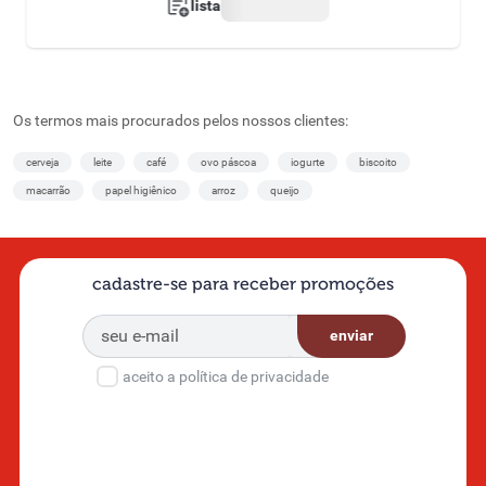
lista
Os termos mais procurados pelos nossos clientes:
cerveja
leite
café
ovo páscoa
iogurte
biscoito
macarrão
papel higiênico
arroz
queijo
cadastre-se para receber promoções
enviar
aceito a política de privacidade