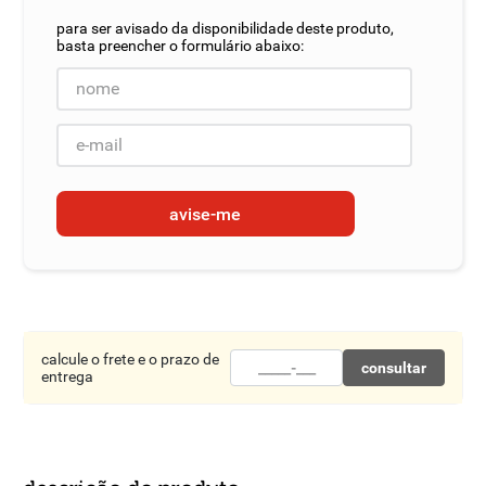
8
º
detergente
9
º
macarrão
10
º
chocolate
avise-me
calcule o frete e o prazo de
consultar
entrega