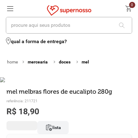
0
procure aqui seus produtos
termos mais buscados
qual a forma de entrega?
1
º
cerveja
mercearia
doces
mel
2
º
leite
3
º
cafe
4
º
iogurte
mel melbras flores de eucalipto 280g
referência
:
211721
5
º
queijo
R$
18
,
90
6
º
vinhos
lista
7
º
biscoito