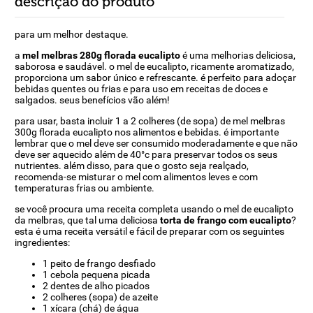
descrição do produto
para um melhor destaque.
a
mel melbras 280g florada eucalipto
é uma melhorias deliciosa,
saborosa e saudável. o mel de eucalipto, ricamente aromatizado,
proporciona um sabor único e refrescante. é perfeito para adoçar
bebidas quentes ou frias e para uso em receitas de doces e
salgados. seus benefícios vão além!
para usar, basta incluir 1 a 2 colheres (de sopa) de mel melbras
300g florada eucalipto nos alimentos e bebidas. é importante
lembrar que o mel deve ser consumido moderadamente e que não
deve ser aquecido além de 40°c para preservar todos os seus
nutrientes. além disso, para que o gosto seja realçado,
recomenda-se misturar o mel com alimentos leves e com
temperaturas frias ou ambiente.
se você procura uma receita completa usando o mel de eucalipto
da melbras, que tal uma deliciosa
torta de frango com eucalipto
?
esta é uma receita versátil e fácil de preparar com os seguintes
ingredientes:
1 peito de frango desfiado
1 cebola pequena picada
2 dentes de alho picados
2 colheres (sopa) de azeite
1 xícara (chá) de água