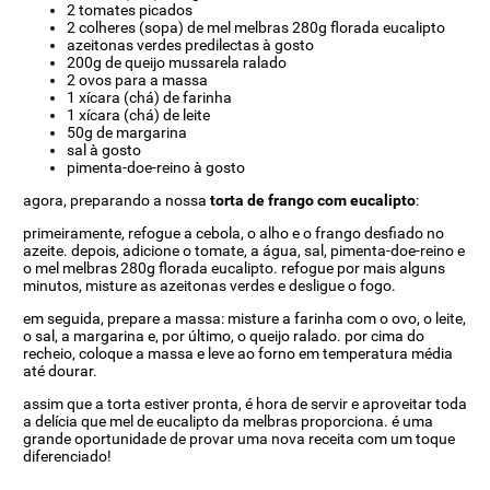
2 tomates picados
2 colheres (sopa) de mel melbras 280g florada eucalipto
azeitonas verdes predilectas à gosto
200g de queijo mussarela ralado
2 ovos para a massa
1 xícara (chá) de farinha
1 xícara (chá) de leite
50g de margarina
sal à gosto
pimenta-doe-reino à gosto
agora, preparando a nossa
torta de frango com eucalipto
:
primeiramente, refogue a cebola, o alho e o frango desfiado no
azeite. depois, adicione o tomate, a água, sal, pimenta-doe-reino e
o mel melbras 280g florada eucalipto. refogue por mais alguns
minutos, misture as azeitonas verdes e desligue o fogo.
em seguida, prepare a massa: misture a farinha com o ovo, o leite,
o sal, a margarina e, por último, o queijo ralado. por cima do
recheio, coloque a massa e leve ao forno em temperatura média
até dourar.
assim que a torta estiver pronta, é hora de servir e aproveitar toda
a delícia que mel de eucalipto da melbras proporciona. é uma
grande oportunidade de provar uma nova receita com um toque
diferenciado!