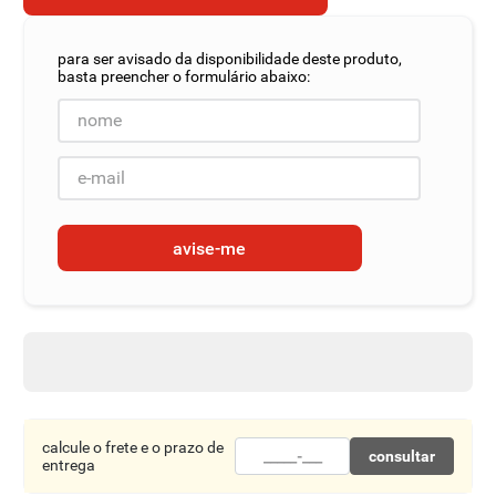
8
º
detergente
9
º
macarrão
10
º
chocolate
avise-me
calcule o frete e o prazo de
consultar
entrega