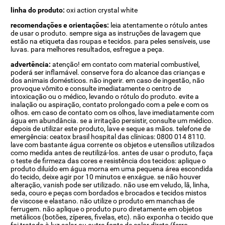
linha do produto:
oxi action crystal white
recomendações e orientações:
leia atentamente o rótulo antes
de usar o produto. sempre siga as instruções de lavagem que
estão na etiqueta das roupas e tecidos. para peles sensíveis, use
luvas. para melhores resultados, esfregue a peça.
advertência:
atenção! em contato com material combustível,
poderá ser inflamável. conserve fora do alcance das crianças e
dos animais domésticos. não ingerir. em caso de ingestão, não
provoque vômito e consulte imediatamente o centro de
intoxicação ou o médico, levando o rótulo do produto. evite a
inalação ou aspiração, contato prolongado com a pele e com os
olhos. em caso de contato com os olhos, lave imediatamente com
água em abundância. se a irritação persistir, consulte um médico.
depois de utilizar este produto, lave e seque as mãos. telefone de
emergência: ceatox brasil hospital das clínicas: 0800 014 8110.
lave com bastante água corrente os objetos e utensílios utilizados
como medida antes de reutilizá-los. antes de usar o produto, faça
o teste de firmeza das cores e resistência dos tecidos: aplique o
produto diluído em água morna em uma pequena área escondida
do tecido, deixe agir por 10 minutos e enxágue. se não houver
alteração, vanish pode ser utilizado. não use em veludo, lã, linha,
seda, couro e peças com bordados e brocados e tecidos mistos
de viscose e elastano. não utilize o produto em manchas de
ferrugem. não aplique o produto puro diretamente em objetos
metálicos (botões, zíperes, fivelas, etc). não exponha o tecido que