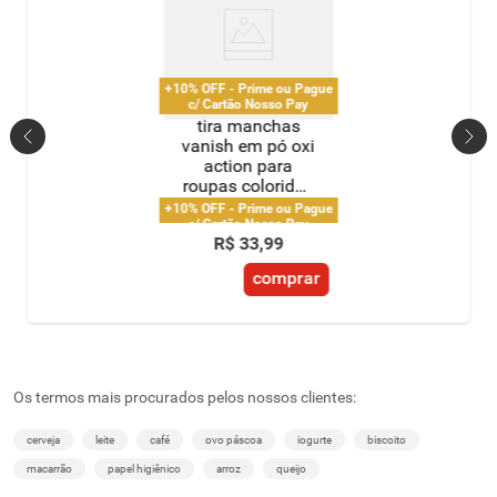
+10% OFF - Prime ou Pague
c/ Cartão Nosso Pay
tira manchas
vanish em pó oxi
action para
roupas coloridas
450g
+10% OFF - Prime ou Pague
c/ Cartão Nosso Pay
R$
33
,
99
comprar
Os termos mais procurados pelos nossos clientes:
cerveja
leite
café
ovo páscoa
iogurte
biscoito
macarrão
papel higiênico
arroz
queijo