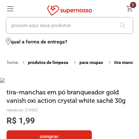
0
procure aqui seus produtos
termos mais buscados
qual a forma de entrega?
1
º
cerveja
produtos de limpeza
para roupas
tira mancha
2
º
leite
3
º
cafe
4
º
iogurte
tira-manchas em pó branqueador gold
vanish oxi action crystal white sachê 30g
5
º
vinhos
referência
:
210562
6
º
biscoito
R$
1
,
99
7
º
queijo
comprar