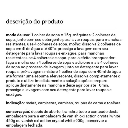
descrição do produto
modo de uso:
1 colher de sopa = 15g. máquinas: 2 colheres de
sopa, junto com seu detergente para lavar roupas. para manchas
resistentes, use 4 colheres de sopa. molho: dissolva 2 colheres de
sopa em 4l de água até 40°c. prossiga a lavagem com seu
detergente para lavar roupas e enxágue. para manchas
resistentes use 4 colheres de sopa. para o efeito branqueador:
faça o molho com 4 colheres de sopa e adicione mais 4 colheres
de sopa ao processo de lavagem junto ao detergente para lavar
roupas. pré-lavagem: misture 1 colher de sopa com 40ml de água
até formar uma espuma efervescente, dissolva completamente o
produto e utilize imediatamente a solução após o preparo.
aplique diretamente na mancha e deixe agir por até 10min.
prossiga a lavagem com seu detergente para lavar roupas e
enxágue.
indicação:
meias, camisetas, camisas, roupas de cama e toalhas.
conservação:
depois de aberto, transfira todo o conteúdo desta
embalagem para a embalagem de vanish oxi action crystal white
450g ou vanish oxi action crystal white 900g. conservar a
embalagem fechada.