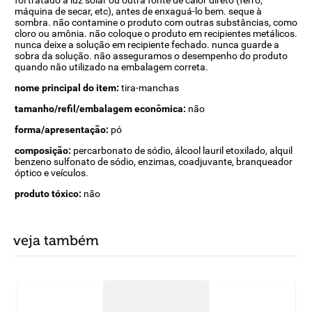
foi tratado à luz solar ou outra fonte de calor direto (ferro,
máquina de secar, etc), antes de enxaguá-lo bem. seque à
sombra. não contamine o produto com outras substâncias, como
cloro ou amônia. não coloque o produto em recipientes metálicos.
nunca deixe a solução em recipiente fechado. nunca guarde a
sobra da solução. não asseguramos o desempenho do produto
quando não utilizado na embalagem correta.
nome principal do item:
tira-manchas
tamanho/refil/embalagem econômica:
não
forma/apresentação:
pó
composição:
percarbonato de sódio, álcool lauril etoxilado, alquil
benzeno sulfonato de sódio, enzimas, coadjuvante, branqueador
óptico e veículos.
produto tóxico:
não
veja também