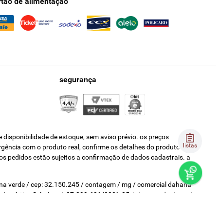
rtão de alimentação
segurança
disponibilidade de estoque, sem aviso prévio. os preços
listas
ergência com o produto real, confirme os detalhes do produto na
os pedidos estão sujeitos a confirmação de dados cadastrais. a
pina verde / cep: 32.150.245 / contagem / mg / comercial dahana
 e Logística S.A. / cnpj: 07.399.636/0001-05 / via vereador joaquim