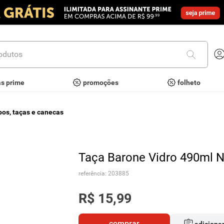
utos
as prime
promoções
folheto
pos, taças e canecas
Taça Barone Vidro 490ml N
referência
:
203885
R$
15
,
99
comprar