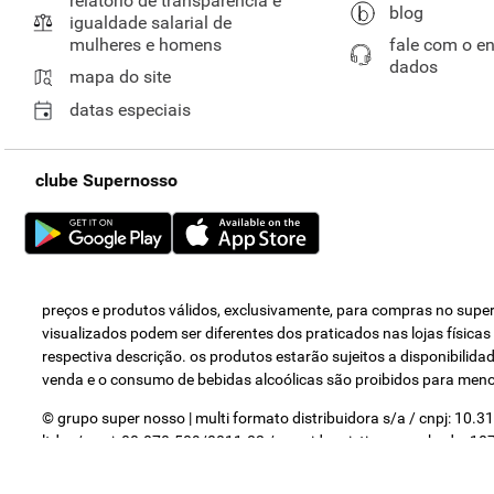
relatório de transparência e
blog
igualdade salarial de
mulheres e homens
fale com o e
dados
mapa do site
datas especiais
clube Supernosso
preços e produtos válidos, exclusivamente, para compras no super 
visualizados podem ser diferentes dos praticados nas lojas física
respectiva descrição. os produtos estarão sujeitos a disponibili
venda e o consumo de bebidas alcoólicas são proibidos para men
© grupo super nosso | multi formato distribuidora s/a / cnpj: 10.
ltda. / cnpj: 00.070.509/0011-82 / avenida cristiano machado, 1075
costa, nº 1800 / contagem - mg / cep 32.150.240