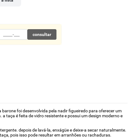
 à lista
consultar
ça barone foi desenvolvida pela nadir figueiredo para oferecer um
. a taça é feita de vidro resistente e possui um design moderno e
etergente. depois de lavá-la, enxágüe e deixe-a secar naturalmente.
 taça, pois isso pode resultar em arranhões ou rachaduras.