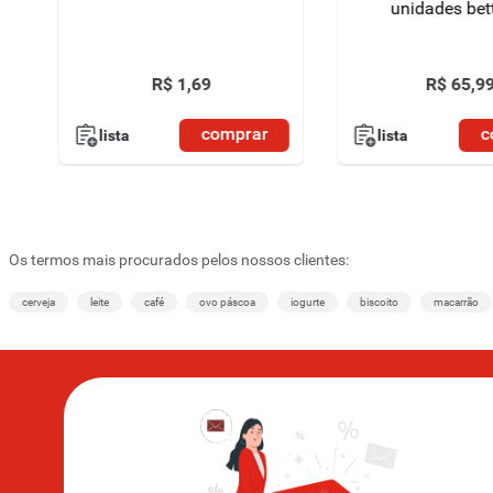
unidades bet
R$
1
,
69
R$
65
,
9
comprar
c
lista
lista
Os termos mais procurados pelos nossos clientes:
cerveja
leite
café
ovo páscoa
iogurte
biscoito
macarrão