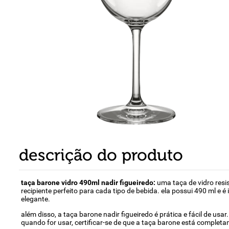
8
º
detergente
9
º
macarrão
10
º
chocolate
descrição do produto
taça barone vidro 490ml nadir figueiredo:
uma taça de vidro resis
recipiente perfeito para cada tipo de bebida. ela possui 490 ml e 
elegante.
além disso, a taça barone nadir figueiredo é prática e fácil de us
quando for usar, certificar-se de que a taça barone está completa