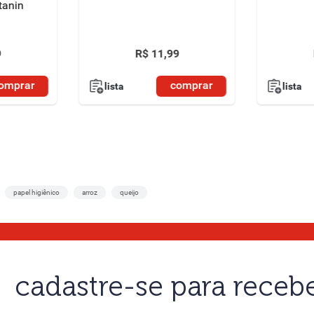
tanin
9
R$
11
,
99
omprar
comprar
lista
lista
papel higiênico
arroz
queijo
cadastre-se para rece