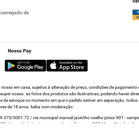
ca
ncarregado de
Nosso Pay
nosso em casa, sujeitos à alteração de preço, condições de pagamento e 
s super nosso. as fotos dos produtos são ilustrativas, podendo haver div
dade de estoque no momento em que o pedido estiver em separação. todos 
ores de 18 anos. beba com moderação.
319.375/0001-72 / via municipal manoel jacintho coelho júnior 901 - cam
2 - loja a / belo horizonte - mg | Apoio Entrega - DEC Minas Distribuição