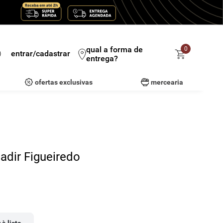
qual a forma de
0
entrar/cadastrar
entrega?
ofertas exclusivas
mercearia
adir Figueiredo