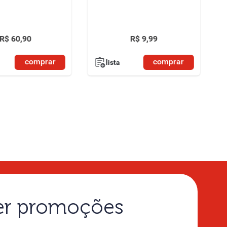
R$
60
,
90
R$
9
,
99
comprar
comprar
lista
ber promoções