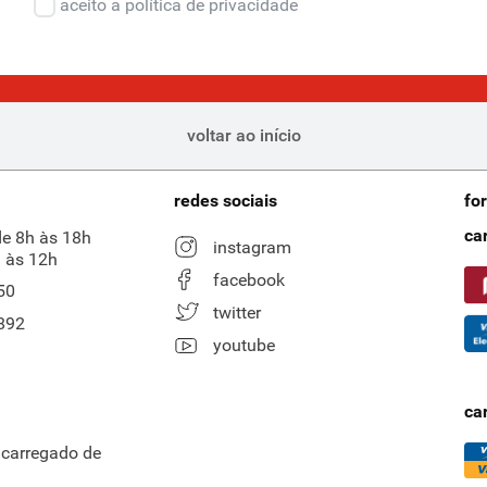
aceito a política de privacidade
voltar ao início
redes sociais
fo
ca
de 8h às 18h
instagram
 às 12h
facebook
50
twitter
892
youtube
ca
ncarregado de