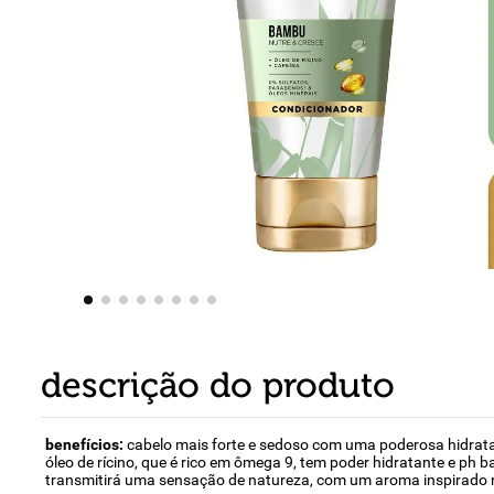
8
º
detergente
9
º
macarrão
10
º
chocolate
descrição do produto
benefícios:
cabelo mais forte e sedoso com uma poderosa hidrataç
óleo de rícino, que é rico em ômega 9, tem poder hidratante e ph
transmitirá uma sensação de natureza, com um aroma inspirado 