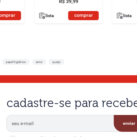
9
R$
39
,
99
omprar
comprar
lista
lista
papel higiênico
arroz
queijo
cadastre-se para rece
enviar