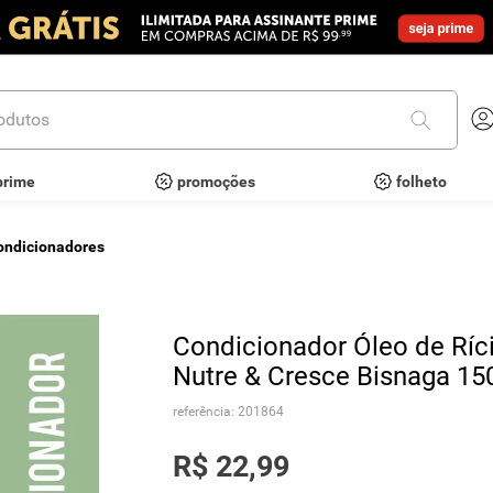
utos
prime
promoções
folheto
ondicionadores
Condicionador Óleo de Ríc
Nutre & Cresce Bisnaga 15
referência
:
201864
R$
22
,
99