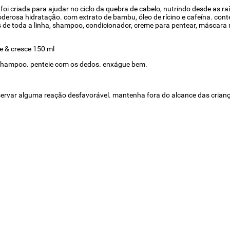
oi criada para ajudar no ciclo da quebra de cabelo, nutrindo desde as raí
oderosa hidratação. com extrato de bambu, óleo de rícino e cafeína. cont
de toda a linha, shampoo, condicionador, creme para pentear, máscara 
e & cresce 150 ml
shampoo. penteie com os dedos. enxágue bem.
servar alguma reação desfavorável. mantenha fora do alcance das crian