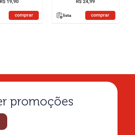
R$
19
,
90
R$
24
,
99
comprar
comprar
lista
ber promoções