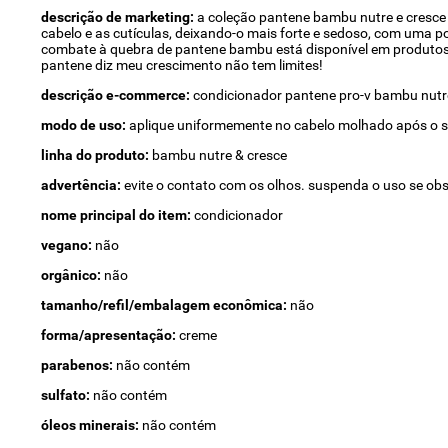
descrição de marketing:
a coleção pantene bambu nutre e cresce f
cabelo e as cutículas, deixando-o mais forte e sedoso, com uma p
combate à quebra de pantene bambu está disponível em produtos 
pantene diz meu crescimento não tem limites!
descrição e-commerce:
condicionador pantene pro-v bambu nutr
modo de uso:
aplique uniformemente no cabelo molhado após o 
linha do produto:
bambu nutre & cresce
advertência:
evite o contato com os olhos. suspenda o uso se ob
nome principal do item:
condicionador
vegano:
não
orgânico:
não
tamanho/refil/embalagem econômica:
não
forma/apresentação:
creme
parabenos:
não contém
sulfato:
não contém
óleos minerais:
não contém