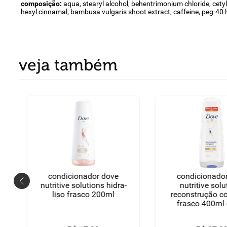
composição:
aqua, stearyl alcohol, behentrimonium chloride, cetyl
hexyl cinnamal, bambusa vulgaris shoot extract, caffeine, peg-40 hy
veja também
condicionador dove
condicionado
nutritive solutions hidra-
nutritive sol
liso frasco 200ml
reconstrução c
frasco 400ml 
100ml tam
econômi