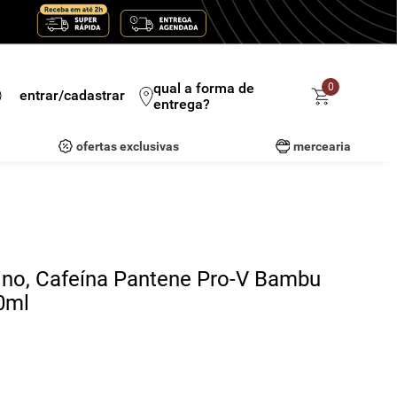
qual a forma de
0
entrar/cadastrar
entrega?
ofertas exclusivas
mercearia
ino, Cafeína Pantene Pro-V Bambu
0ml