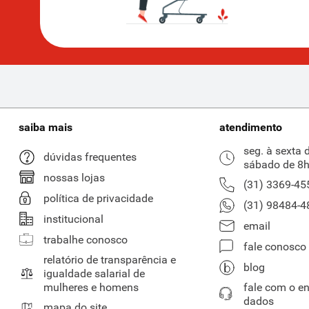
saiba mais
atendimento
seg. à sexta 
dúvidas frequentes
sábado de 8h
nossas lojas
(31) 3369-45
política de privacidade
(31) 98484-4
institucional
email
trabalhe conosco
fale conosco
relatório de transparência e
blog
igualdade salarial de
mulheres e homens
fale com o e
dados
mapa do site