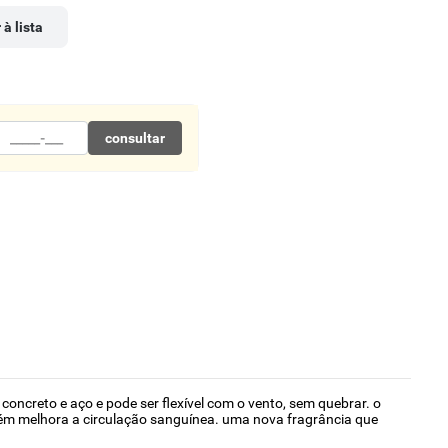
 à lista
consultar
oncreto e aço e pode ser flexível com o vento, sem quebrar. o
mbém melhora a circulação sanguínea. uma nova fragrância que