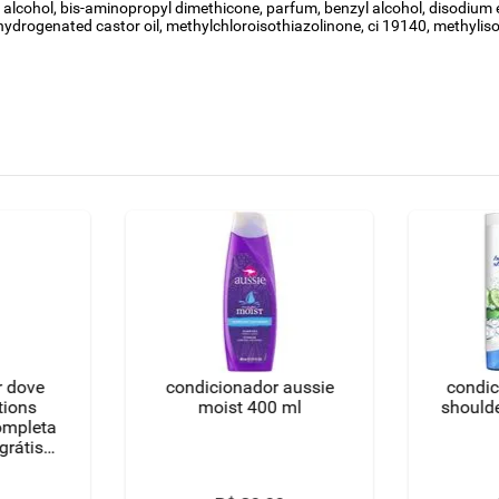
 alcohol, bis-aminopropyl dimethicone, parfum, benzyl alcohol, disodium edt
drogenated castor oil, methylchloroisothiazolinone, ci 19140, methylisothi
r dove
condicionador aussie
condic
utions
moist 400 ml
shoulde
ompleta
grátis
anho
co