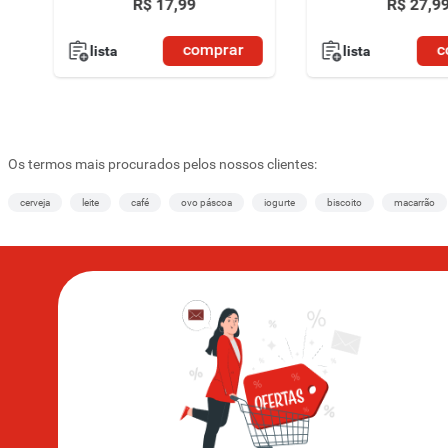
R$
17
,
99
R$
27
,
9
comprar
c
lista
lista
Os termos mais procurados pelos nossos clientes:
cerveja
leite
café
ovo páscoa
iogurte
biscoito
macarrão