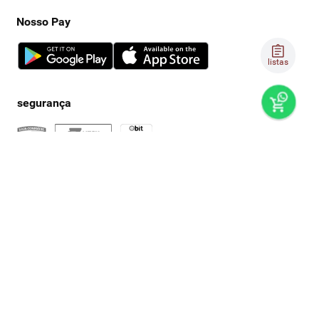
Nosso Pay
listas
preços e produtos válidos, exclusivamente, para compras no
super nosso em casa, sujeitos à alteração de preço, condições
de pagamento e disponibilidade de estoque, sem aviso prévio.
os preços visualizados podem ser diferentes dos praticados
nas lojas físicas super nosso. as fotos dos produtos são
ilustrativas, podendo haver divergência com o produto real,
confirme os detalhes do produto na respectiva descrição. os
produtos estarão sujeitos a disponibilidade de estoque no
momento em que o pedido estiver em separação. todos os