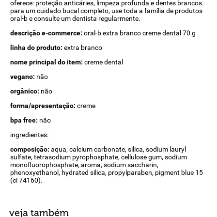
oferece: proteção anticáries, limpeza profunda e dentes brancos.
para um cuidado bucal completo, use toda a família de produtos
oral-b e consulte um dentista regularmente.
descrição e-commerce:
oral-b extra branco creme dental 70 g
linha do produto:
extra branco
nome principal do item:
creme dental
vegano:
não
orgânico:
não
forma/apresentação:
creme
bpa free:
não
ingredientes:
composição:
aqua, calcium carbonate, silica, sodium lauryl
sulfate, tetrasodium pyrophosphate, cellulose gum, sodium
monofluorophosphate, aroma, sodium saccharin,
phenoxyethanol, hydrated silica, propylparaben, pigment blue 15
(ci 74160).
veja também