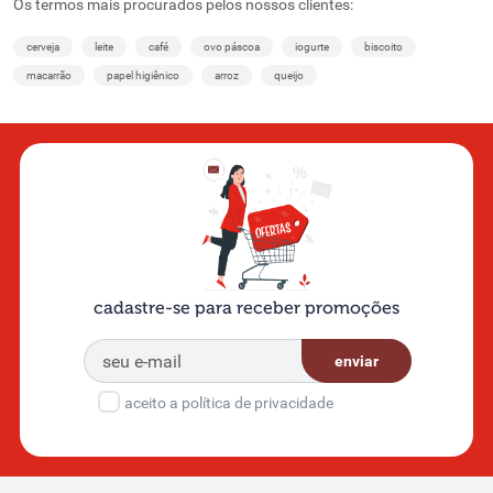
Os termos mais procurados pelos nossos clientes:
cerveja
leite
café
ovo páscoa
iogurte
biscoito
macarrão
papel higiênico
arroz
queijo
cadastre-se para receber promoções
enviar
aceito a política de privacidade