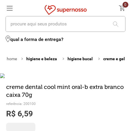
0
procure aqui seus produtos
termos mais buscados
qual a forma de entrega?
1
º
cerveja
higiene e beleza
higiene bucal
creme e gel de
2
º
leite
3
º
cafe
4
º
iogurte
creme dental cool mint oral-b extra branco
caixa 70g
5
º
queijo
referência
:
200100
6
º
vinhos
R$
6
,
59
7
º
biscoito