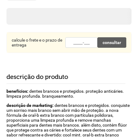
8
º
detergente
9
º
macarrão
10
º
chocolate
calcule o frete e o prazo de
consultar
entrega
descrição do produto
benefícios:
dentes brancos e protegidos. proteção anticáries.
limpeza profunda. branqueamento.
descrição de marketing:
dentes brancos e protegidos. conquiste
um sorriso mais branco sem abrir mão de proteção. a nova
fórmula de oral-b extra branco com partículas polidoras,
proporciona uma limpeza profunda e remove manchas
superficiais para dentes mais brancos. além disto, contém flúor
que protege contra as cáries e fortalece seus dentes com um
sabor refrescante e divertido: cool mint. oral-b extra branco