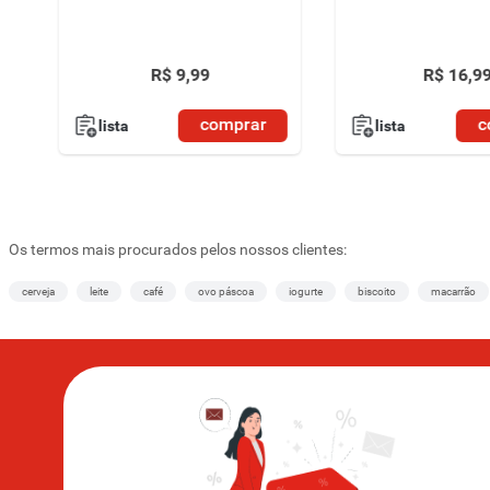
R$
9
,
99
R$
16
,
9
comprar
c
lista
lista
Os termos mais procurados pelos nossos clientes:
cerveja
leite
café
ovo páscoa
iogurte
biscoito
macarrão