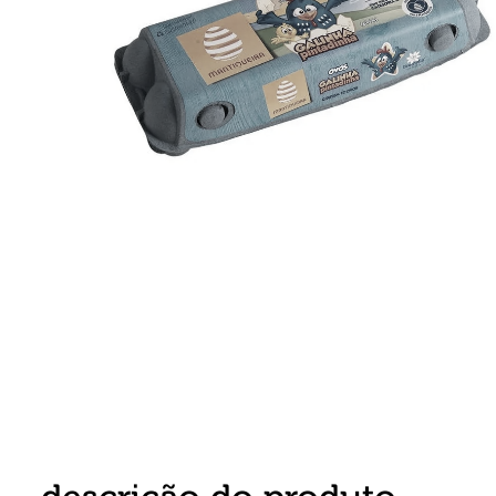
8
º
detergente
9
º
macarrão
10
º
chocolate