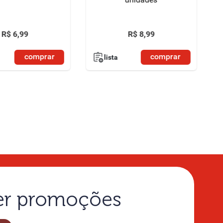
R$
6
,
99
R$
8
,
99
comprar
comprar
lista
ber promoções