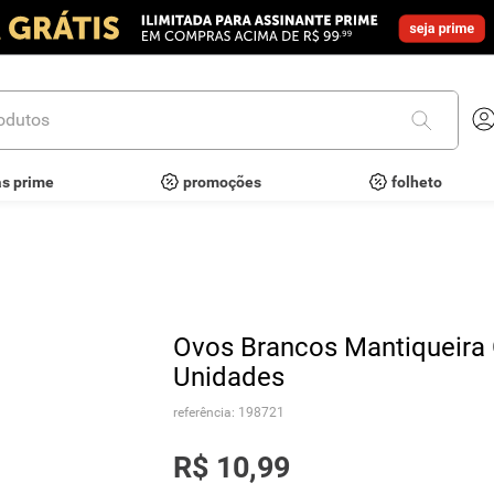
utos
as prime
promoções
folheto
Ovos Brancos Mantiqueira 
Unidades
referência
:
198721
R$
10
,
99