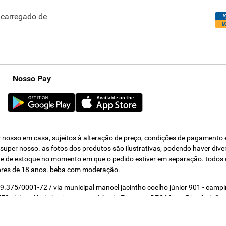
ncarregado de
Nosso Pay
nosso em casa, sujeitos à alteração de preço, condições de pagamento e 
s super nosso. as fotos dos produtos são ilustrativas, podendo haver div
dade de estoque no momento em que o pedido estiver em separação. todos 
ores de 18 anos. beba com moderação.
319.375/0001-72 / via municipal manoel jacintho coelho júnior 901 - cam
2 - loja a / belo horizonte - mg | Apoio Entrega - DEC Minas Distribuição