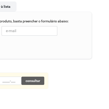
 à lista
consultar