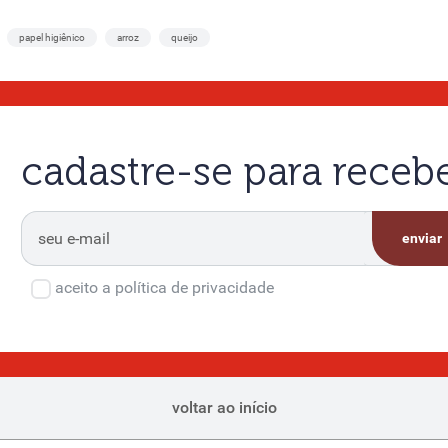
papel higiênico
arroz
queijo
cadastre-se para rece
enviar
aceito a política de privacidade
voltar ao início