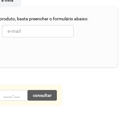
 à lista
consultar