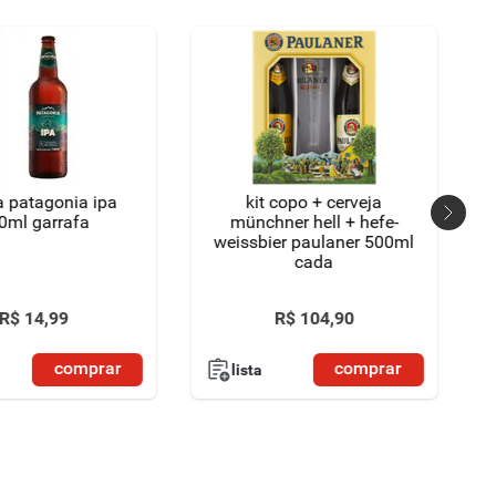
a patagonia ipa
kit copo + cerveja
0ml garrafa
münchner hell + hefe-
weissbier paulaner 500ml
cada
R$
14
,
99
R$
104
,
90
comprar
comprar
lista