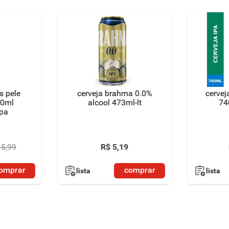
s pele
cerveja brahma 0.0%
cervej
00ml
alcool 473ml-lt
74
ipa
15
,
99
R$
5
,
19
omprar
comprar
lista
lista