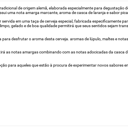
radicional de origem alemã, elaborada especialmente para degustação d
ossui uma nota amarga marcante, aroma de casca de laranja e sabor pica
r servida em uma taça de cerveja especial, fabricada especificamente para
impo, gelado e de boa qualidade permitirá que seus sentidos sejam tra
a para desfrutar o aroma desta cerveja. aromas de lúpulo, maltes e notas
 sentirá as notas amargas combinando com as notas adocicadas da casca 
ão para aqueles que estão à procura de experimentar novos sabores em 