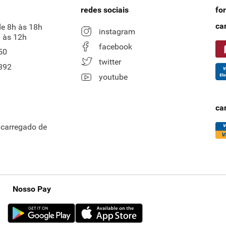
redes sociais
fo
ca
de 8h às 18h
instagram
 às 12h
facebook
50
twitter
892
youtube
ca
ncarregado de
Nosso Pay