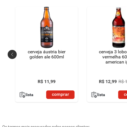
cerveja áustria bier
cerveja 3 lobo
golden ale 600ml
vermelha 6
american 
R$
11
,
99
R$
12
,
99
R$
comprar
c
lista
lista
Os termos mais procurados pelos nossos clientes: