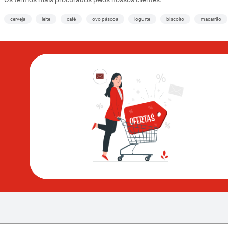
cerveja
leite
café
ovo páscoa
iogurte
biscoito
macarrão