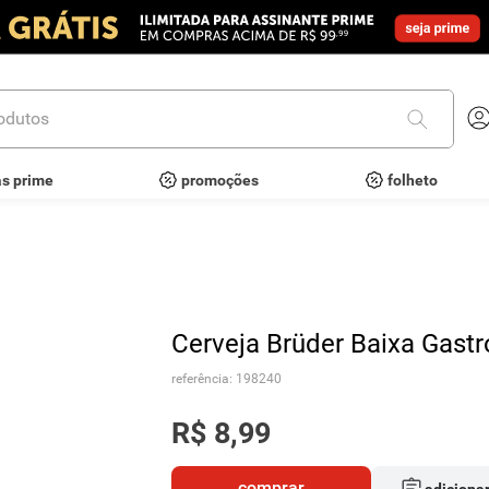
utos
as prime
promoções
folheto
Cerveja Brüder Baixa Gast
referência
:
198240
R$
8
,
99
comprar