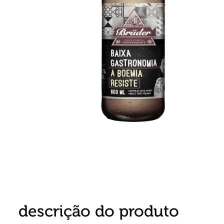
8
º
detergente
9
º
macarrão
10
º
chocolate
descrição do produto