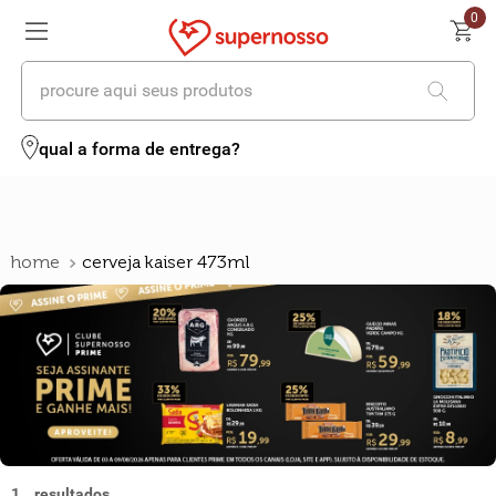
0
procure aqui seus produtos
termos mais buscados
qual a forma de entrega?
1
º
cerveja
2
º
leite
cerveja kaiser 473ml
3
º
cafe
4
º
iogurte
5
º
queijo
6
º
biscoito
7
º
vinhos
1