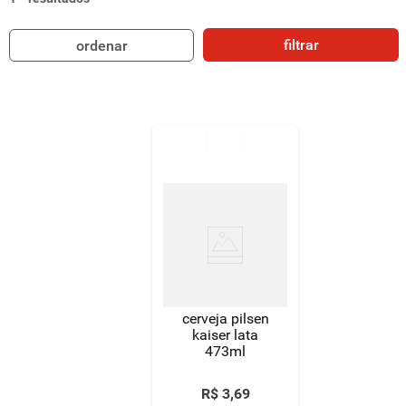
8
º
detergente
filtrar
ordenar
9
º
macarrão
10
º
chocolate
cerveja pilsen
kaiser lata
473ml
R$
3
,
69