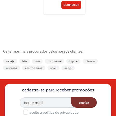
comprar
Os termos mais procurados pelos nossos clientes:
cerveja
leite
café
ovo páscoa
iogurte
biscoito
macarrão
papel higiênico
arroz
queijo
cadastre-se para receber promoções
enviar
aceito a política de privacidade