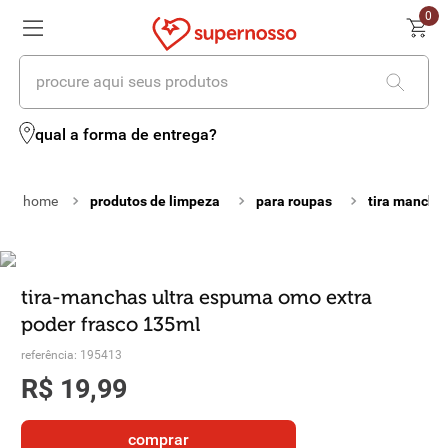
0
procure aqui seus produtos
termos mais buscados
qual a forma de entrega?
1
º
cerveja
produtos de limpeza
para roupas
tira mancha
2
º
leite
3
º
cafe
4
º
iogurte
tira-manchas ultra espuma omo extra
poder frasco 135ml
5
º
queijo
referência
:
195413
6
º
vinhos
R$
19
,
99
7
º
biscoito
comprar