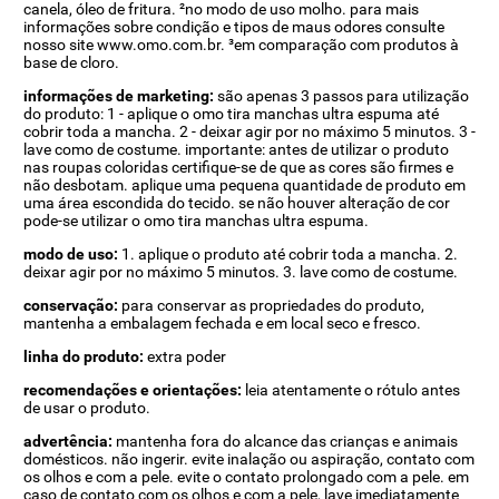
canela, óleo de fritura. ²no modo de uso molho. para mais
informações sobre condição e tipos de maus odores consulte
nosso site www.omo.com.br. ³em comparação com produtos à
base de cloro.
informações de marketing:
são apenas 3 passos para utilização
do produto: 1 - aplique o omo tira manchas ultra espuma até
cobrir toda a mancha. 2 - deixar agir por no máximo 5 minutos. 3 -
lave como de costume. importante: antes de utilizar o produto
nas roupas coloridas certifique-se de que as cores são firmes e
não desbotam. aplique uma pequena quantidade de produto em
uma área escondida do tecido. se não houver alteração de cor
pode-se utilizar o omo tira manchas ultra espuma.
modo de uso:
1. aplique o produto até cobrir toda a mancha. 2.
deixar agir por no máximo 5 minutos. 3. lave como de costume.
conservação:
para conservar as propriedades do produto,
mantenha a embalagem fechada e em local seco e fresco.
linha do produto:
extra poder
recomendações e orientações:
leia atentamente o rótulo antes
de usar o produto.
advertência:
mantenha fora do alcance das crianças e animais
domésticos. não ingerir. evite inalação ou aspiração, contato com
os olhos e com a pele. evite o contato prolongado com a pele. em
caso de contato com os olhos e com a pele, lave imediatamente