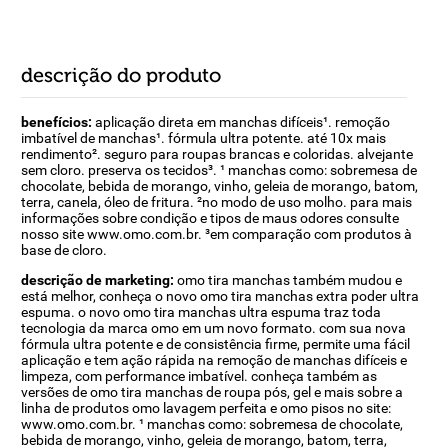
descrição do produto
benefícios:
aplicação direta em manchas difíceis¹. remoção
imbatível de manchas¹. fórmula ultra potente. até 10x mais
rendimento². seguro para roupas brancas e coloridas. alvejante
sem cloro. preserva os tecidos³. ¹ manchas como: sobremesa de
chocolate, bebida de morango, vinho, geleia de morango, batom,
terra, canela, óleo de fritura. ²no modo de uso molho. para mais
informações sobre condição e tipos de maus odores consulte
nosso site www.omo.com.br. ³em comparação com produtos à
base de cloro.
descrição de marketing:
omo tira manchas também mudou e
está melhor, conheça o novo omo tira manchas extra poder ultra
espuma. o novo omo tira manchas ultra espuma traz toda
tecnologia da marca omo em um novo formato. com sua nova
fórmula ultra potente e de consistência firme, permite uma fácil
aplicação e tem ação rápida na remoção de manchas difíceis e
limpeza, com performance imbatível. conheça também as
versões de omo tira manchas de roupa pós, gel e mais sobre a
linha de produtos omo lavagem perfeita e omo pisos no site:
www.omo.com.br. ¹ manchas como: sobremesa de chocolate,
bebida de morango, vinho, geleia de morango, batom, terra,