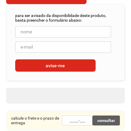
8
º
detergente
9
º
macarrão
10
º
chocolate
avise-me
calcule o frete e o prazo de
consultar
entrega