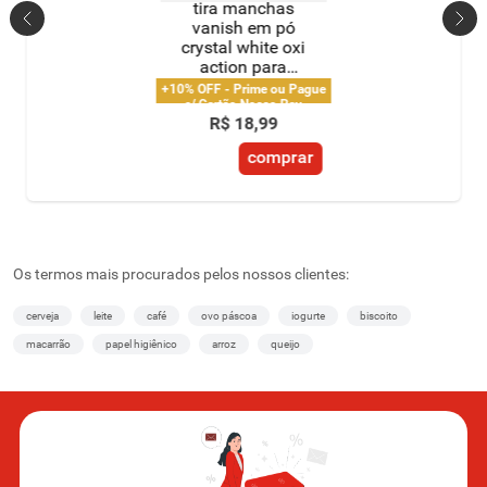
tira manchas
vanish em pó
crystal white oxi
action para
roupas brancas
+10% OFF - Prime ou Pague
refil econômico
c/ Cartão Nosso Pay
R$
18
,
99
240g
comprar
Os termos mais procurados pelos nossos clientes:
cerveja
leite
café
ovo páscoa
iogurte
biscoito
macarrão
papel higiênico
arroz
queijo