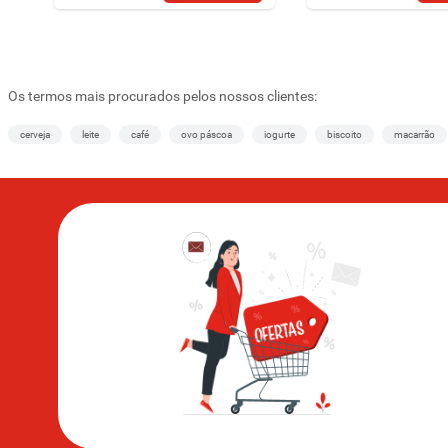
Os termos mais procurados pelos nossos clientes:
cerveja
leite
café
ovo páscoa
iogurte
biscoito
macarrão