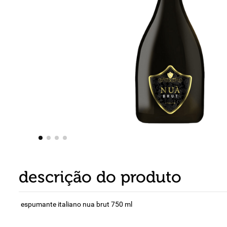
8
º
detergente
9
º
macarrão
10
º
chocolate
descrição do produto
espumante italiano nua brut 750 ml