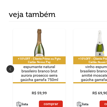
veja também
o
+10%OFF - Cliente Prime ou Pgto
+10%OFF - Cliente Pr
Cartão Nosso Pay
Cartão Nosso 
espumante natural
vinho espum
brasileiro branco brut
brasileiro bran
aurora prosecco serra
amitié moscate
gaúcha garrafa 750ml
gaúcha garraf
o
+10%OFF - Cliente Prime ou Pgto
+10%OFF - Cliente Pr
Cartão Nosso Pay
Cartão Nosso 
R$
59
,
99
R$
69
,
9
comprar
c
lista
lista