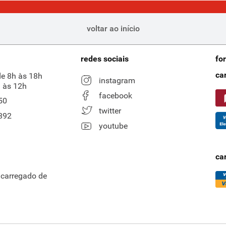
voltar ao início
redes sociais
fo
ca
de 8h às 18h
instagram
 às 12h
facebook
50
twitter
892
youtube
ca
ncarregado de