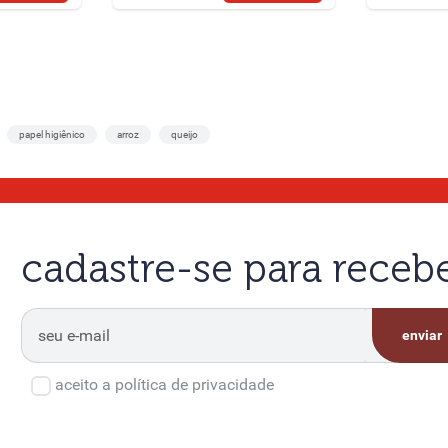
papel higiênico
arroz
queijo
cadastre-se para rece
enviar
aceito a política de privacidade