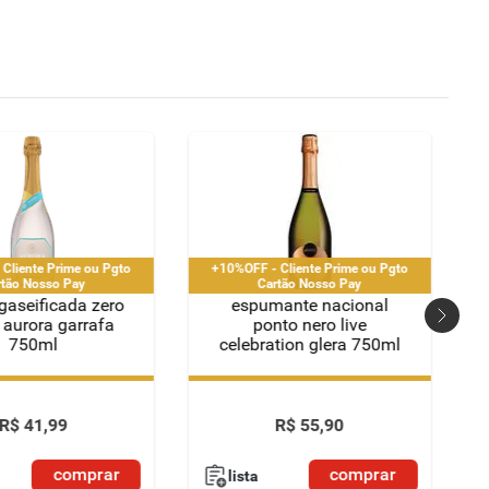
Cliente Prime ou Pgto
+10%OFF - Cliente Prime ou Pgto
rtão Nosso Pay
Cartão Nosso Pay
gaseificada zero
espumante nacional
 aurora garrafa
ponto nero live
750ml
celebration glera 750ml
Cliente Prime ou Pgto
+10%OFF - Cliente Prime ou Pgto
rtão Nosso Pay
Cartão Nosso Pay
R$
41
,
99
R$
55
,
90
comprar
comprar
lista