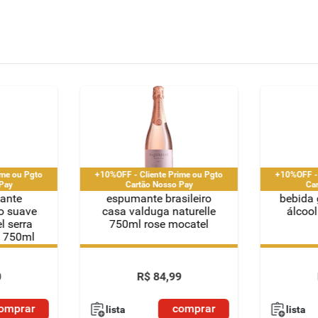
ime ou Pgto
+10%OFF - Cliente Prime ou Pgto
+10%OFF - 
Pay
Cartão Nosso Pay
Ca
ante
espumante brasileiro
bebida 
co suave
casa valduga naturelle
álcool
l serra
750ml rose mocatel
a 750ml
ime ou Pgto
+10%OFF - Cliente Prime ou Pgto
+10%OFF - 
Pay
Cartão Nosso Pay
Ca
0
R$
84
,
99
omprar
comprar
lista
lista