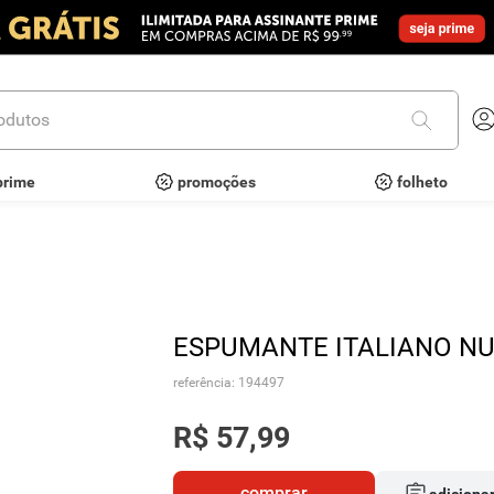
utos
prime
promoções
folheto
ESPUMANTE ITALIANO NU
referência
:
194497
R$
57
,
99
comprar