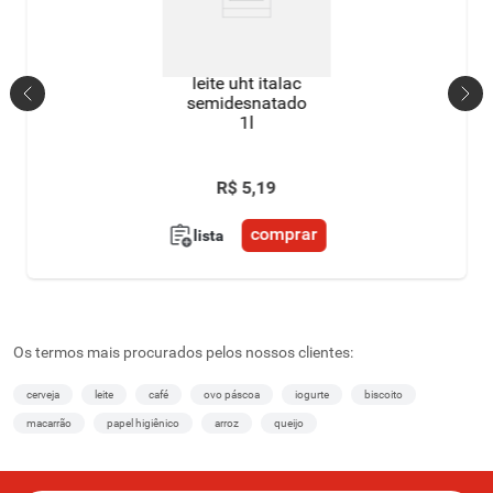
leite uht italac
semidesnatado
1l
R$
5
,
19
comprar
lista
Os termos mais procurados pelos nossos clientes:
cerveja
leite
café
ovo páscoa
iogurte
biscoito
macarrão
papel higiênico
arroz
queijo