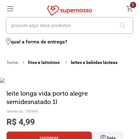
0
procure aqui seus produtos
termos mais buscados
qual a forma de entrega?
1
º
cerveja
frios e laticínios
leites e bebidas lácteas
2
º
leite
3
º
cafe
4
º
iogurte
leite longa vida porto alegre
semidesnatado 1l
5
º
queijo
referência
:
193444
6
º
vinhos
R$
4
,
99
7
º
biscoito
comprar
lista