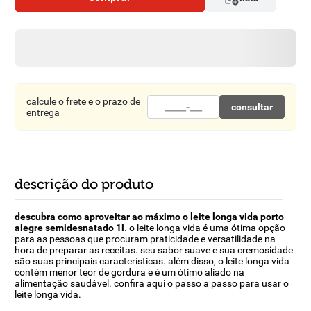
8
º
detergente
9
º
macarrão
10
º
chocolate
calcule o frete e o prazo de
consultar
entrega
descrição do produto
descubra como aproveitar ao máximo o leite longa vida porto
alegre semidesnatado 1l
. o leite longa vida é uma ótima opção
para as pessoas que procuram praticidade e versatilidade na
hora de preparar as receitas. seu sabor suave e sua cremosidade
são suas principais características. além disso, o leite longa vida
contém menor teor de gordura e é um ótimo aliado na
alimentação saudável. confira aqui o passo a passo para usar o
leite longa vida.