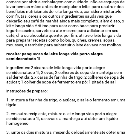
comece por abrir a embalagem com cuidado. não se esqueça de
lavar bem as mãos antes de manipular o leite. para usufruir dos
benefícios nutricionais do leite longa vida, considere mistura-lo
com frutas, cereais ou outros ingredientes saudáveis que
deixarão seu café da manhã ainda mais completo. além disso, o
leite longa vida é ótimo para usar como base para produzir
iogurte caseiro, sorvete ou até mesmo para adicionar em seu
café, chá ou chocolate quente. por fim, utilize o leite longa vida
para preparar receitas como bolos, quiches, cremes, sopas,
mousses, e também para substituir o leite de vaca nos molhos.
receita: panquecas de leite longa vida porto alegre
semidesnatado 1l
ingredientes: 2 xícaras de leite longa vida porto alegre
semidesnatado 1l; 2 ovos; 2 colheres de sopa de manteiga sem
sal derretida; 2 xícaras de farinha de trigo; 2 colheres de sopa de
açúcar; 1 colher de sopa de fermento em pó; 1 pitada de sal.
instruções de preparo:
1. misture a farinha de trigo, o açúcar, o sal e o fermento em uma
tigela.
2. em outro recipiente, misture o leite longa vida porto alegre
semidesnatado 1l, os ovos e a manteiga até obter um líquido
homogêneo.
3. junte os dois misturas, mexendo delicadamente até obter uma