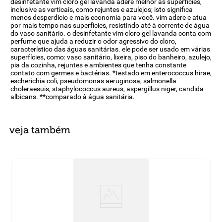
desinfetante vim cloro gel lavanda adere melhor às superfícies,
inclusive as verticais, como rejuntes e azulejos; isto significa
menos desperdício e mais economia para você. vim adere e atua
por mais tempo nas superfícies, resistindo até à corrente de água
do vaso sanitário. o desinfetante vim cloro gel lavanda conta com
perfume que ajuda a reduzir o odor agressivo do cloro,
característico das águas sanitárias. ele pode ser usado em várias
superfícies, como: vaso sanitário, lixeira, piso do banheiro, azulejo,
pia da cozinha, rejuntes e ambientes que tenha constante
contato com germes e bactérias. *testado em enterococcus hirae,
escherichia coli, pseudomonas aeruginosa, salmonella
choleraesuis, staphylococcus aureus, aspergillus niger, candida
albicans. **comparado à água sanitária.
veja também