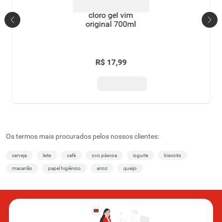
cloro gel vim
original 700ml
R$
17
,
99
Os termos mais procurados pelos nossos clientes:
cerveja
leite
café
ovo páscoa
iogurte
biscoito
macarrão
papel higiênico
arroz
queijo