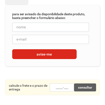
8
º
detergente
9
º
macarrão
10
º
chocolate
avise-me
calcule o frete e o prazo de
consultar
entrega