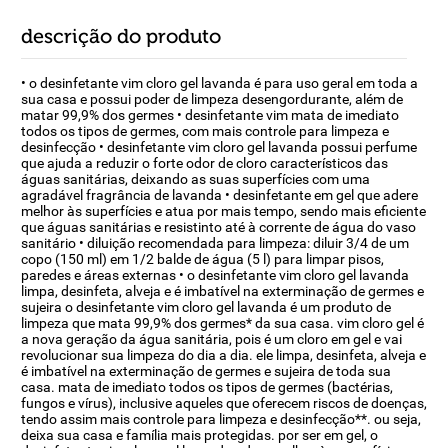
descrição do produto
• o desinfetante vim cloro gel lavanda é para uso geral em toda a
sua casa e possui poder de limpeza desengordurante, além de
matar 99,9% dos germes • desinfetante vim mata de imediato
todos os tipos de germes, com mais controle para limpeza e
desinfecção • desinfetante vim cloro gel lavanda possui perfume
que ajuda a reduzir o forte odor de cloro característicos das
águas sanitárias, deixando as suas superfícies com uma
agradável fragrância de lavanda • desinfetante em gel que adere
melhor às superfícies e atua por mais tempo, sendo mais eficiente
que águas sanitárias e resistinto até à corrente de água do vaso
sanitário • diluição recomendada para limpeza: diluir 3/4 de um
copo (150 ml) em 1/2 balde de água (5 l) para limpar pisos,
paredes e áreas externas • o desinfetante vim cloro gel lavanda
limpa, desinfeta, alveja e é imbatível na exterminação de germes e
sujeira o desinfetante vim cloro gel lavanda é um produto de
limpeza que mata 99,9% dos germes* da sua casa. vim cloro gel é
a nova geração da água sanitária, pois é um cloro em gel e vai
revolucionar sua limpeza do dia a dia. ele limpa, desinfeta, alveja e
é imbatível na exterminação de germes e sujeira de toda sua
casa. mata de imediato todos os tipos de germes (bactérias,
fungos e vírus), inclusive aqueles que oferecem riscos de doenças,
tendo assim mais controle para limpeza e desinfecção**. ou seja,
deixa sua casa e família mais protegidas. por ser em gel, o