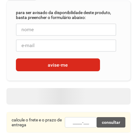
8
º
detergente
9
º
chocolate
10
º
macarrão
avise-me
calcule o frete e o prazo de
consultar
entrega