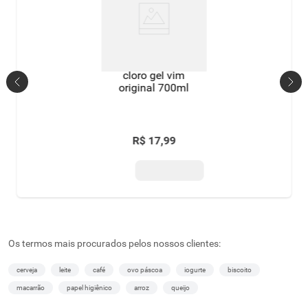
cloro gel vim
original 700ml
R$
17
,
99
Os termos mais procurados pelos nossos clientes:
cerveja
leite
café
ovo páscoa
iogurte
biscoito
macarrão
papel higiênico
arroz
queijo