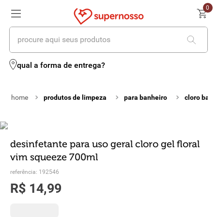
0
procure aqui seus produtos
termos mais buscados
qual a forma de entrega?
1
º
cerveja
produtos de limpeza
para banheiro
cloro banh
2
º
leite
3
º
cafe
4
º
iogurte
desinfetante para uso geral cloro gel floral
vim squeeze 700ml
5
º
queijo
referência
:
192546
6
º
biscoito
R$
14
,
99
7
º
vinhos