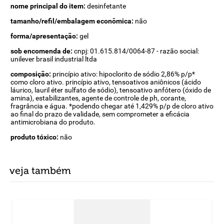
nome principal do item:
desinfetante
tamanho/refil/embalagem econômica:
não
forma/apresentação:
gel
sob encomenda de:
cnpj: 01.615.814/0064-87 - razão social:
unilever brasil industrial ltda
composição:
princípio ativo: hipoclorito de sódio 2,86% p/p*
como cloro ativo. princípio ativo, tensoativos aniônicos (ácido
láurico, lauril éter sulfato de sódio), tensoativo anfótero (óxido de
amina), estabilizantes, agente de controle de ph, corante,
fragrância e água. *podendo chegar até 1,429% p/p de cloro ativo
ao final do prazo de validade, sem comprometer a eficácia
antimicrobiana do produto.
produto tóxico:
não
veja também