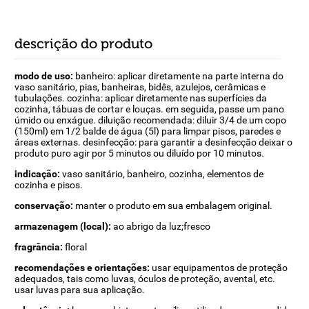
descrição do produto
modo de uso:
banheiro: aplicar diretamente na parte interna do
vaso sanitário, pias, banheiras, bidês, azulejos, cerâmicas e
tubulações. cozinha: aplicar diretamente nas superfícies da
cozinha, tábuas de cortar e louças. em seguida, passe um pano
úmido ou enxágue. diluição recomendada: diluir 3/4 de um copo
(150ml) em 1/2 balde de água (5l) para limpar pisos, paredes e
áreas externas. desinfecção: para garantir a desinfecção deixar o
produto puro agir por 5 minutos ou diluído por 10 minutos.
indicação:
vaso sanitário, banheiro, cozinha, elementos de
cozinha e pisos.
conservação:
manter o produto em sua embalagem original.
armazenagem (local):
ao abrigo da luz;fresco
fragrância:
floral
recomendações e orientações:
usar equipamentos de proteção
adequados, tais como luvas, óculos de proteção, avental, etc.
usar luvas para sua aplicação.