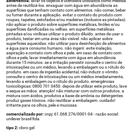
advertência:
lavar os objetos e utensílios utilizados como medida
antes de reutilizá-los. enxaguar com água em abundância as
superfícies que tenham contato com alimentos. não comer, beber
ou fumar durante a aplicação. evitar o contato do produto com
roupas, tapetes, estofados e/ou madeiras (inclusive as pintadas).
não aplicar o produto sobre superfícies metálicas, linóleo e/ou
superfícies danificadas ou velhas. em superfícies metálicas
pintadas e/ou vinílicas utilizar o produto diluído. antes de usar o
produto, testar em uma área não visível. não aplicar sobre
superfícies aquecidas. não utilizar para desinfecção de alimentos
e água para consumo humano. não ingerir. evite inalação,
aspiração e contato com olhos e pele. em caso de contato com
olhos e pele, lavar imediatamente com água em abundância
durante 15 minutos. se a irritação persistir consulte o centro de
intoxicações ou um médico, levando a embalagem ou o rótulo do
produto. em caso de ingestão acidental, não induzir o vômito.
consulte o centro de intoxicações ou um médico imediatamente,
levando a embalagem ou o rótulo do produto. emergências
toxicológicas: 0800 701 0450. depois de utilizar este produto, lave
e seque as mãos. atenção! não misturar com outros produtos. a
mistura com ácidos, produtos a base de amônia ou detergentes
produz gases tóxicos. não reutilizar a embalagem. cuidado!
irritante para os olhos, pele e mucosas.
comercializado por:
cnpj: 61.068.276/0001-04 - razão social:
unilever brasil ltda
tipo 2:
cloro gel