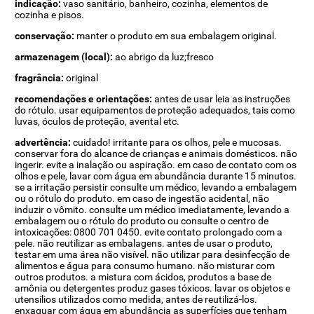
indicação:
vaso sanitário, banheiro, cozinha, elementos de
cozinha e pisos.
conservação:
manter o produto em sua embalagem original.
armazenagem (local):
ao abrigo da luz;fresco
fragrância:
original
recomendações e orientações:
antes de usar leia as instruções
do rótulo. usar equipamentos de proteção adequados, tais como
luvas, óculos de proteção, avental etc.
advertência:
cuidado! irritante para os olhos, pele e mucosas.
conservar fora do alcance de crianças e animais domésticos. não
ingerir. evite a inalação ou aspiração. em caso de contato com os
olhos e pele, lavar com água em abundância durante 15 minutos.
se a irritação persistir consulte um médico, levando a embalagem
ou o rótulo do produto. em caso de ingestão acidental, não
induzir o vômito. consulte um médico imediatamente, levando a
embalagem ou o rótulo do produto ou consulte o centro de
intoxicações: 0800 701 0450. evite contato prolongado com a
pele. não reutilizar as embalagens. antes de usar o produto,
testar em uma área não visível. não utilizar para desinfecção de
alimentos e água para consumo humano. não misturar com
outros produtos. a mistura com ácidos, produtos a base de
amônia ou detergentes produz gases tóxicos. lavar os objetos e
utensílios utilizados como medida, antes de reutilizá-los.
enxaguar com água em abundância as superfícies que tenham