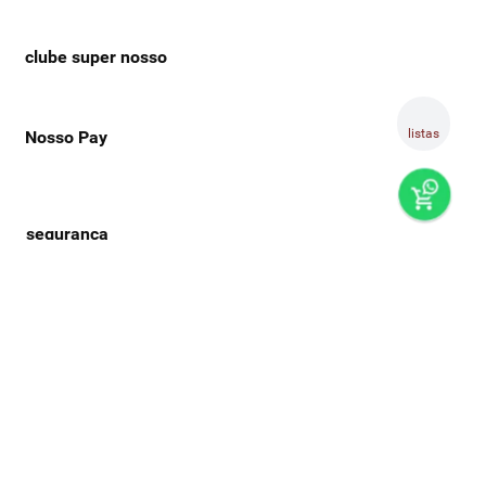
clube super nosso
listas
Nosso Pay
preços e produtos válidos, exclusivamente, para compras no
super nosso em casa, sujeitos à alteração de preço, condições
de pagamento e disponibilidade de estoque, sem aviso prévio.
os preços visualizados podem ser diferentes dos praticados
nas lojas físicas super nosso. as fotos dos produtos são
ilustrativas, podendo haver divergência com o produto real,
confirme os detalhes do produto na respectiva descrição. os