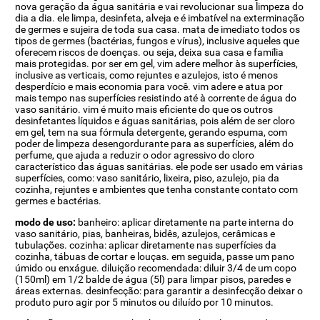
nova geração da água sanitária e vai revolucionar sua limpeza do
dia a dia. ele limpa, desinfeta, alveja e é imbatível na exterminação
de germes e sujeira de toda sua casa. mata de imediato todos os
tipos de germes (bactérias, fungos e vírus), inclusive aqueles que
oferecem riscos de doenças. ou seja, deixa sua casa e família
mais protegidas. por ser em gel, vim adere melhor às superfícies,
inclusive as verticais, como rejuntes e azulejos, isto é menos
desperdício e mais economia para você. vim adere e atua por
mais tempo nas superfícies resistindo até à corrente de água do
vaso sanitário. vim é muito mais eficiente do que os outros
desinfetantes líquidos e águas sanitárias, pois além de ser cloro
em gel, tem na sua fórmula detergente, gerando espuma, com
poder de limpeza desengordurante para as superfícies, além do
perfume, que ajuda a reduzir o odor agressivo do cloro
característico das águas sanitárias. ele pode ser usado em várias
superfícies, como: vaso sanitário, lixeira, piso, azulejo, pia da
cozinha, rejuntes e ambientes que tenha constante contato com
germes e bactérias.
modo de uso:
banheiro: aplicar diretamente na parte interna do
vaso sanitário, pias, banheiras, bidês, azulejos, cerâmicas e
tubulações. cozinha: aplicar diretamente nas superfícies da
cozinha, tábuas de cortar e louças. em seguida, passe um pano
úmido ou enxágue. diluição recomendada: diluir 3/4 de um copo
(150ml) em 1/2 balde de água (5l) para limpar pisos, paredes e
áreas externas. desinfecção: para garantir a desinfecção deixar o
produto puro agir por 5 minutos ou diluído por 10 minutos.