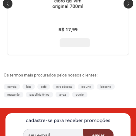
cloro gel vim
original 700ml
R$
17
,
99
Os termos mais procurados pelos nossos clientes:
cerveja
leite
café
ovo páscoa
iogurte
biscoito
macarrão
papel higiênico
arroz
queijo
cadastre-se para receber promoções
enviar