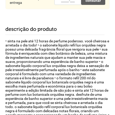
consultar
entrega
descrição do produto
• sinta na pele até 12 horas de perfume poderoso. você cheirosa e
arretada o dia todo! • o sabonete líquido refil lux orquídea negra
possui uma delicada fragrância floral que revigora sua pele • sua
fórmula é enriquecida com óleo botânico de beleza, uma mistura
de ingredientes naturais que ajudam a manter sua pele macia e
suave, proporcionando uma experiência de banho superior • o
sabonete líquido corporal lux orquídea negra deixa a sensação de
pele irresistivelmente perfumada após o banho • este sabonete
corporal é formulado com uma variedade de ingredientes
naturais e é livre de parabenos • o formato refil 200 ml do
sabonete líquido corporal lux botanicals orquídea negra é uma
escolha mais perfumada e econômica para o seu bolso
experimente a edição limitada de são joão e sinta até 12 horas de
perfume com lux botanicals orquídea negra. desfrute de uma
experiência de banho superior e uma pele irresistivelmente macia
e perfumada, para que você se sinta cheirosa e arretada o dia
todo. o sabonete líquido refil corporal lux botanicals orquídea
negra é formulado com delicadas notas florais, criando um