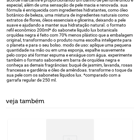
acorde marcante e proporcionando um banho de perfume único e
especial, além de uma sensação de pele macia e renovada. sua
fórmula é enriquecida com ingredientes hidratantes, como óleo
botânico de beleza, uma mistura de ingredientes naturais como
extratos de flores, óleos essenciais e glicerina, deixando a pele
suave e ajudando a manter sua hidratação natural. o formato
refil econômico 200ml* do sabonete líquido lux botanicals
orquídea negra é feito com 70% menos plástico que a embalagem
original, transformando o produto numa escolha inteligente para
o planeta e para o seu bolso. modo de uso: aplique uma pequena
quantidade na mão ou em uma esponja, espalhe suavemente
pelo corpo até formar espuma e enxágue com água. experimente
também o formato sabonete em barra de orquídea negra e
conheça as demais fragrâncias: buquê de jasmim, lavanda, rosas
francesas e gardênia e óleo de amêndoas. transforme o toque da
sua pele com os sabonetes líquidos lux. *comparado com a
garrafa regular de 250 ml.
veja também