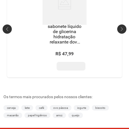
sabonete líquido
de glicerina
hidratação
relaxante dove
baby hora de
dormir frasco
R$
47
,
99
400ml
Os termos mais procurados pelos nossos clientes:
cerveja
leite
café
ovo páscoa
iogurte
biscoito
macarrão
papel higiênico
arroz
queijo