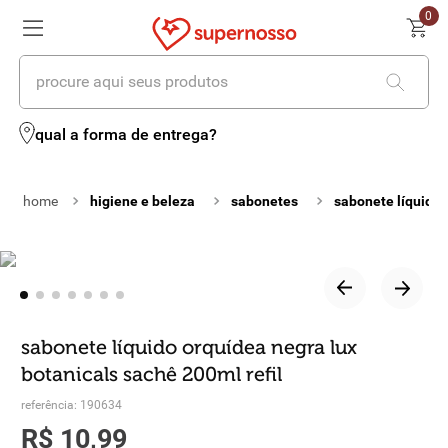
0
procure aqui seus produtos
termos mais buscados
qual a forma de entrega?
1
º
cerveja
higiene e beleza
sabonetes
sabonete líquido
2
º
leite
3
º
cafe
4
º
iogurte
5
º
vinhos
sabonete líquido orquídea negra lux
botanicals sachê 200ml refil
6
º
biscoito
referência
:
190634
7
º
queijo
R$
10
,
99