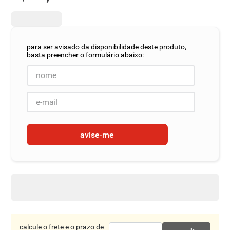
8
º
detergente
9
º
macarrão
10
º
chocolate
avise-me
calcule o frete e o prazo de