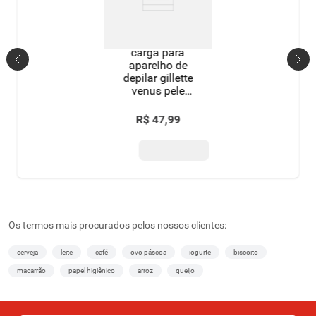
carga para
aparelho de
depilar gillette
venus pele
sensível – 4
unidades
R$
47
,
99
Os termos mais procurados pelos nossos clientes:
cerveja
leite
café
ovo páscoa
iogurte
biscoito
macarrão
papel higiênico
arroz
queijo