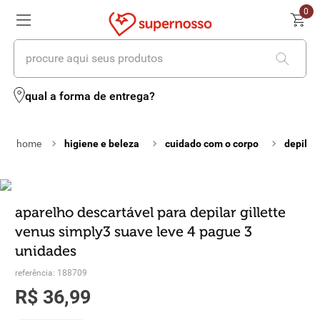
0
procure aqui seus produtos
termos mais buscados
qual a forma de entrega?
1
º
cerveja
higiene e beleza
cuidado com o corpo
depilaç
2
º
leite
3
º
cafe
4
º
iogurte
aparelho descartável para depilar gillette
venus simply3 suave leve 4 pague 3
5
º
vinhos
unidades
6
º
biscoito
referência
:
188709
R$
36
,
99
7
º
queijo