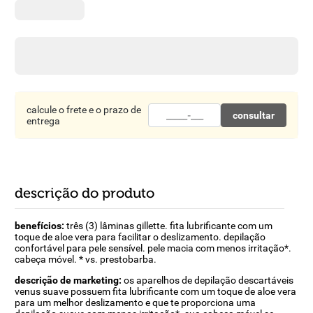
8
º
detergente
9
º
macarrão
10
º
chocolate
calcule o frete e o prazo de
consultar
entrega
descrição do produto
benefícios:
três (3) lâminas gillette. fita lubrificante com um
toque de aloe vera para facilitar o deslizamento. depilação
confortável para pele sensível. pele macia com menos irritação*.
cabeça móvel. * vs. prestobarba.
descrição de marketing:
os aparelhos de depilação descartáveis
venus suave possuem fita lubrificante com um toque de aloe vera
para um melhor deslizamento e que te proporciona uma