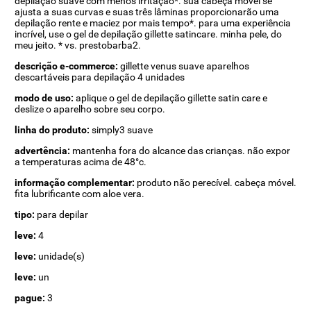
depilação suave com menos irritação*. sua cabeça móvel se
ajusta a suas curvas e suas três lâminas proporcionarão uma
depilação rente e maciez por mais tempo*. para uma experiência
incrível, use o gel de depilação gillette satincare. minha pele, do
meu jeito. * vs. prestobarba2.
descrição e-commerce:
gillette venus suave aparelhos
descartáveis para depilação 4 unidades
modo de uso:
aplique o gel de depilação gillette satin care e
deslize o aparelho sobre seu corpo.
linha do produto:
simply3 suave
advertência:
mantenha fora do alcance das crianças. não expor
a temperaturas acima de 48°c.
informação complementar:
produto não perecível. cabeça móvel.
fita lubrificante com aloe vera.
tipo:
para depilar
leve:
4
leve:
unidade(s)
leve:
un
pague:
3