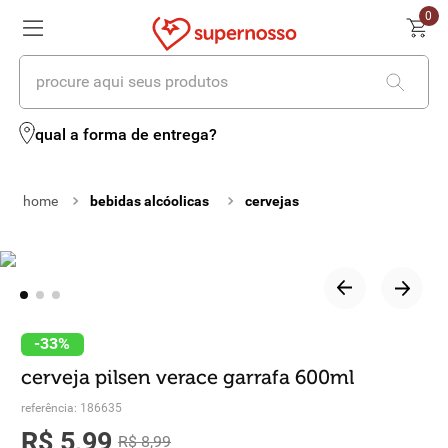
0
procure aqui seus produtos
termos mais buscados
qual a forma de entrega?
1
º
cerveja
bebidas alcóolicas
cervejas
2
º
leite
3
º
cafe
4
º
iogurte
5
º
vinhos
-
33%
cerveja pilsen verace garrafa 600ml
6
º
biscoito
referência
:
186635
7
º
queijo
R$
5
,
99
R$
8
,
99