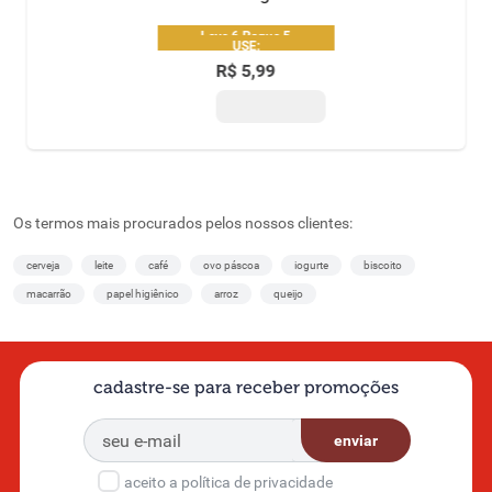
Leve 6 Pague 5
USE:
"CERVEJA10OFFAMBEV"
R$
5
,
99
R$10 OFF acima de R$100 |
1 uso por CPF
Os termos mais procurados pelos nossos clientes:
cerveja
leite
café
ovo páscoa
iogurte
biscoito
macarrão
papel higiênico
arroz
queijo
cadastre-se para receber promoções
enviar
aceito a política de privacidade