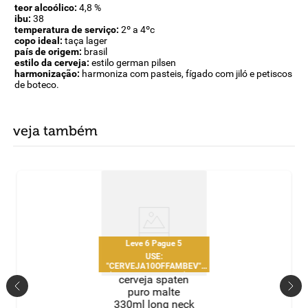
teor alcoólico:
4,8 %
ibu:
38
temperatura de serviço:
2º a 4ºc
copo ideal:
taça lager
país de origem:
brasil
estilo da cerveja:
estilo german pilsen
harmonização:
harmoniza com pasteis, fígado com jiló e petiscos
de boteco.
veja também
Leve 6 Pague 5
USE:
"CERVEJA10OFFAMBEV"
R$10 OFF acima de R$100 |
cerveja spaten
1 uso por CPF
puro malte
330ml long neck