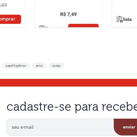
9
,
59
R$
7
,
49
omprar
lista
comprar
lista
papel higiênico
arroz
queijo
cadastre-se para rece
enviar