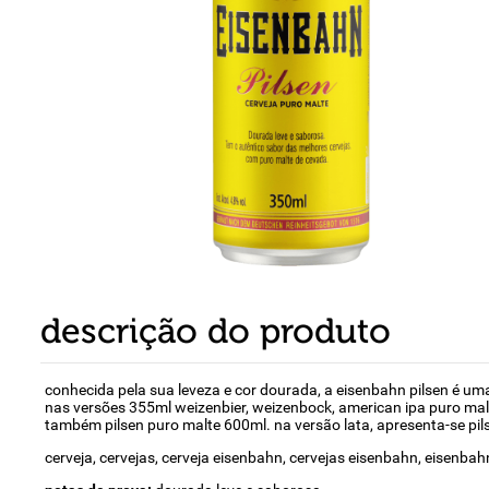
8
º
detergente
9
º
macarrão
10
º
chocolate
descrição do produto
conhecida pela sua leveza e cor dourada, a eisenbahn pilsen é um
nas versões 355ml weizenbier, weizenbock, american ipa puro malte
também pilsen puro malte 600ml. na versão lata, apresenta-se pils
cerveja, cervejas, cerveja eisenbahn, cervejas eisenbahn, eisenbahn, 