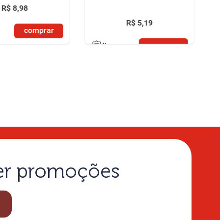
R$
8
,
98
R$
5
,
19
comprar
comprar
lista
ber promoções