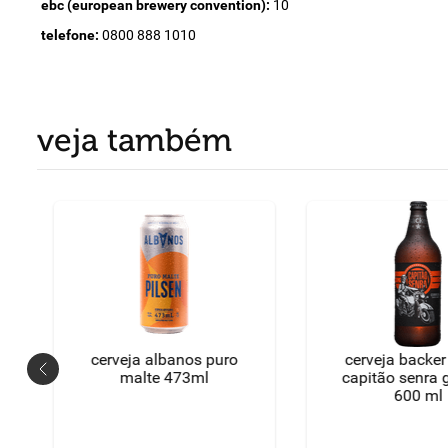
ebc (european brewery convention):
10
telefone:
0800 888 1010
veja também
cerveja albanos puro
cerveja backer
malte 473ml
capitão senra 
600 ml