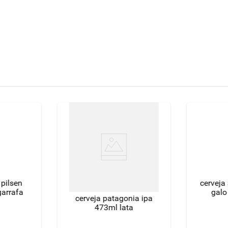
 pilsen
cerveja
garrafa
galo
cerveja patagonia ipa
473ml lata