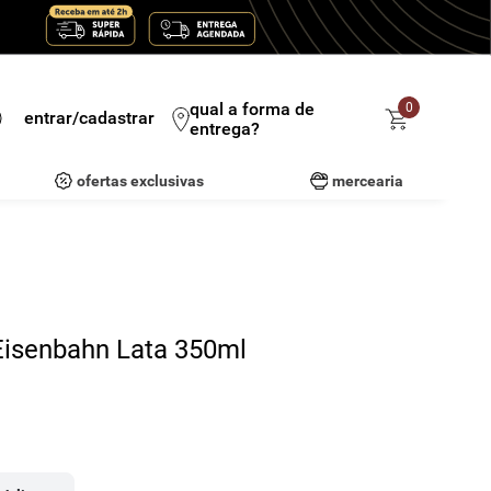
qual a forma de
0
entrar/cadastrar
entrega?
ofertas exclusivas
mercearia
 Eisenbahn Lata 350ml