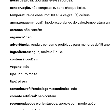
notas de prova:
dourada leve e saborosa.
conservação:
não congelar. evitar o choque físico.
temperatura de consumo:
03 a 04 ce grau(s) celsius
armazenagem (local):
inodoro;ao abrigo do calor;temperatura am
corante:
não contém
orgânico:
não
advertência:
venda e consumo proibidos para menores de 18 anos. 
ingredientes:
água, malte e lúpulo.
contém álcool:
sim
vegano:
não
tipo 1:
puro malte
tipo:
pilsen
tamanho/refil/embalagem econômica:
não
corante artificial:
não contém
recomendações e orientações:
aprecie com moderação.