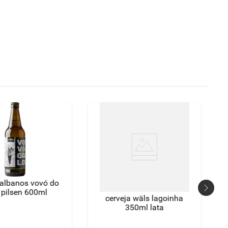
 albanos vovó do
 pilsen 600ml
cerveja wäls lagoinha
350ml lata