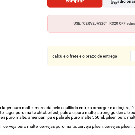
comprar
adicionar
USE: "CERVEJAS20" | R$20 OFF acima
calcule o frete e o prazo de entrega
a lager puro malte. marcada pelo equilíbrio entre o amargor e a doçura,
, lager puro malte oktoberfest, pale ale puro malte, strong golden ale pu
en puro malte, american ipa e pale ale puro malte 350ml, pilsen puro mal
cerveja puro malte, cervejas puro malte, cerveja pilsen, cervejas pilsen, pil