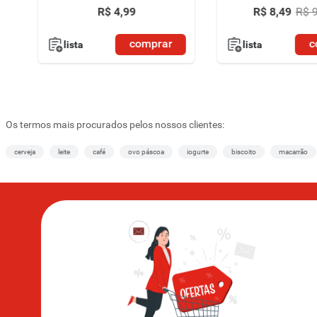
R$
4
,
99
R$
8
,
49
R$
comprar
c
lista
lista
Os termos mais procurados pelos nossos clientes:
cerveja
leite
café
ovo páscoa
iogurte
biscoito
macarrão