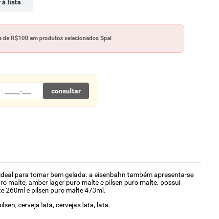
 à lista
 de R$100 em produtos selecionados Spal
consultar
 é ideal para tomar bem gelada. a eisenbahn também apresenta-se
ro malte, amber lager puro malte e pilsen puro malte. possui
te 260ml e pilsen puro malte 473ml.
sen, cerveja lata, cervejas lata, lata.