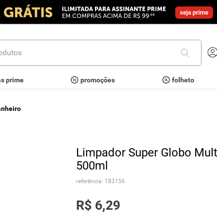
utos
as prime
promoções
folheto
anheiro
Limpador Super Globo Mult
500ml
referência
:
183156
R$
6
,
29