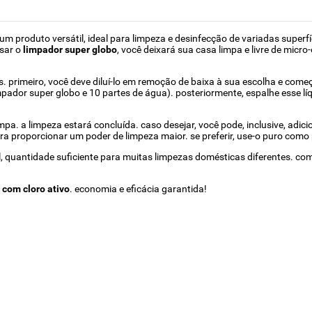
um produto versátil, ideal para limpeza e desinfecção de variadas superf
usar o
limpador super globo
, você deixará sua casa limpa e livre de micr
. primeiro, você deve diluí-lo em remoção de baixa à sua escolha e come
mpador super globo e 10 partes de água). posteriormente, espalhe esse lí
a. a limpeza estará concluída. caso desejar, você pode, inclusive, adic
ra proporcionar um poder de limpeza maior. se preferir, use-o puro como
 quantidade suficiente para muitas limpezas domésticas diferentes. c
 com cloro ativo
. economia e eficácia garantida!