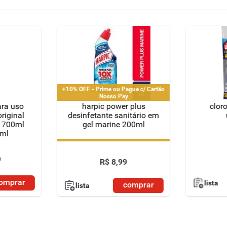
+10% OFF - Prime ou Pague c/ Cartão
Nosso Pay
ara uso
harpic power plus
clor
original
desinfetante sanitário em
e 700ml
gel marine 200ml
ml
+10% OFF - Prime ou Pague c/ Cartão
Nosso Pay
9
R$
8
,
99
omprar
lista
comprar
lista