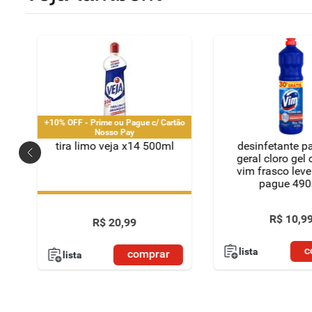
+10% OFF - Prime ou Pague c/ Cartão
Nosso Pay
tira limo veja x14 500ml
desinfetante p
geral cloro gel 
vim frasco lev
pague 490
+10% OFF - Prime ou Pague c/ Cartão
Nosso Pay
R$
10
,
9
R$
20
,
99
c
lista
comprar
lista