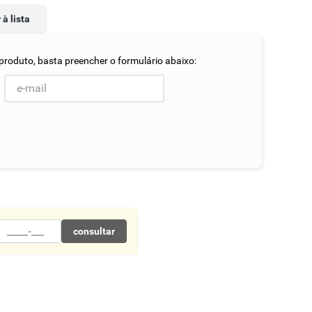
 à lista
consultar