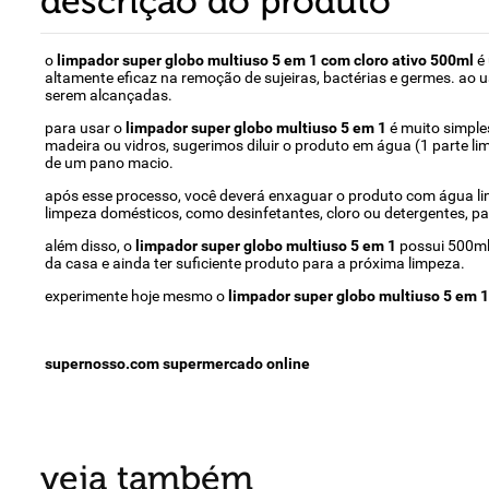
descrição do produto
o
limpador super globo multiuso 5 em 1 com cloro ativo 500ml
é 
altamente eficaz na remoção de sujeiras, bactérias e germes. ao 
serem alcançadas.
para usar o
limpador super globo multiuso 5 em 1
é muito simples
madeira ou vidros, sugerimos diluir o produto em água (1 parte li
de um pano macio.
após esse processo, você deverá enxaguar o produto com água limp
limpeza domésticos, como desinfetantes, cloro ou detergentes, pa
além disso, o
limpador super globo multiuso 5 em 1
possui 500ml,
da casa e ainda ter suficiente produto para a próxima limpeza.
experimente hoje mesmo o
limpador super globo multiuso 5 em 1
supernosso.com supermercado online
veja também