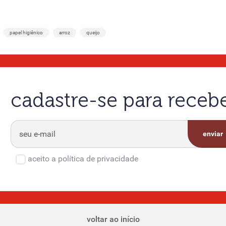
papel higiênico
arroz
queijo
cadastre-se para rece
enviar
aceito a política de privacidade
voltar ao início