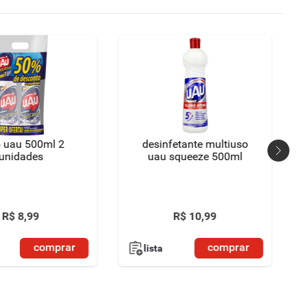
o uau 500ml 2
desinfetante multiuso
unidades
uau squeeze 500ml
R$
8
,
99
R$
10
,
99
comprar
comprar
lista