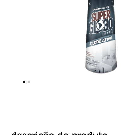
8
º
detergente
9
º
macarrão
10
º
chocolate