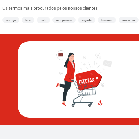
Os termos mais procurados pelos nossos clientes:
cerveja
leite
café
ovo páscoa
iogurte
biscoito
macarrão