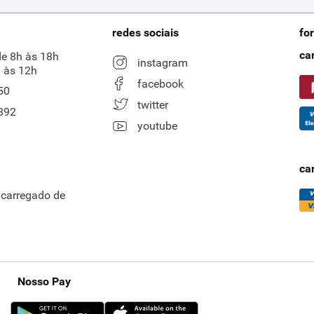
redes sociais
fo
ca
de 8h às 18h
instagram
 às 12h
facebook
50
twitter
892
youtube
ca
ncarregado de
Nosso Pay