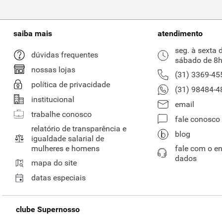
saiba mais
atendimento
seg. à sexta 
dúvidas frequentes
sábado de 8h
nossas lojas
(31) 3369-45
política de privacidade
(31) 98484-4
institucional
email
trabalhe conosco
fale conosco
relatório de transparência e
blog
igualdade salarial de
mulheres e homens
fale com o e
dados
mapa do site
datas especiais
clube Supernosso