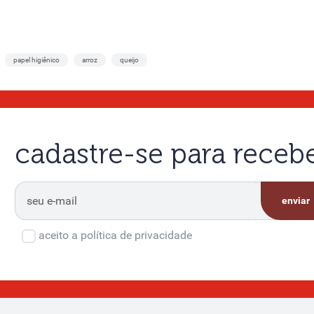
papel higiênico
arroz
queijo
cadastre-se para rece
enviar
aceito a política de privacidade