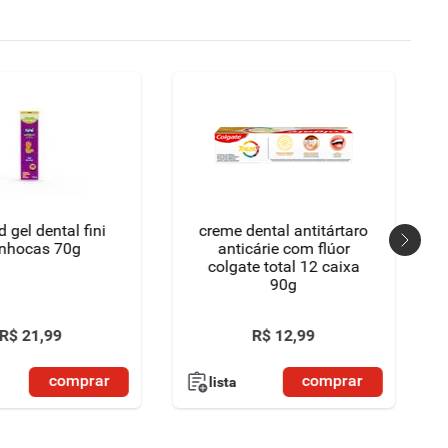
 gel dental fini
creme dental antitártaro
nhocas 70g
anticárie com flúor
colgate total 12 caixa
90g
R$
21
,
99
R$
12
,
99
comprar
comprar
lista