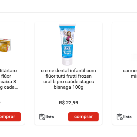
itártaro
creme dental infantil com
carmed
 flúor
flúor tutti frutti frozen
mi
 caixa 3
oral-b pro-saúde stages
0g cada
bisnaga 100g
ial
9
R$
22
,
99
omprar
comprar
lista
lista