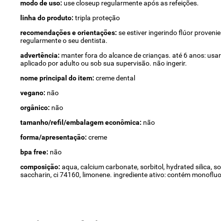
modo de uso:
use closeup regularmente após as refeições.
linha do produto:
tripla proteção
recomendações e orientações:
se estiver ingerindo flúor proveni
regularmente o seu dentista.
advertência:
manter fora do alcance de crianças. até 6 anos: us
aplicado por adulto ou sob sua supervisão. não ingerir.
nome principal do item:
creme dental
vegano:
não
orgânico:
não
tamanho/refil/embalagem econômica:
não
forma/apresentação:
creme
bpa free:
não
composição:
aqua, calcium carbonate, sorbitol, hydrated silica, 
saccharin, ci 74160, limonene. ingrediente ativo: contém monoflu