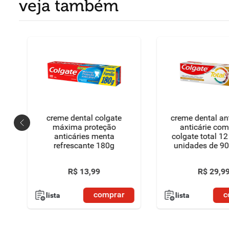
veja também
creme dental colgate
creme dental ant
máxima proteção
anticárie com
anticáries menta
colgate total 12
refrescante 180g
unidades de 9
preço espec
R$
13
,
99
R$
29
,
9
comprar
c
lista
lista