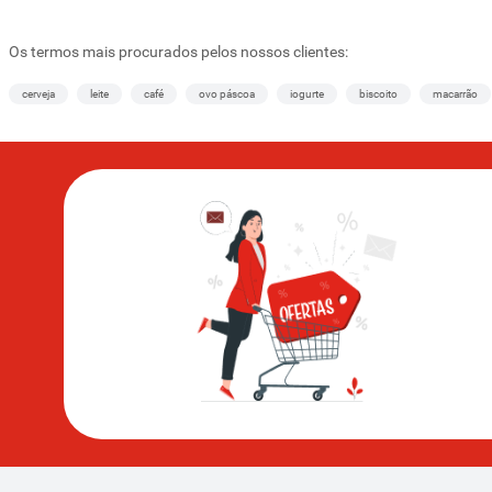
Os termos mais procurados pelos nossos clientes:
cerveja
leite
café
ovo páscoa
iogurte
biscoito
macarrão