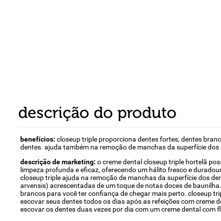
8
º
detergente
9
º
macarrão
10
º
chocolate
descrição do produto
benefícios:
closeup triple proporciona dentes fortes, dentes branco
dentes. ajuda também na remoção de manchas da superfície dos d
descrição de marketing:
o creme dental closeup triple hortelã po
limpeza profunda e eficaz, oferecendo um hálito fresco e duradouro
closeup triple ajuda na remoção de manchas da superfície dos den
arvensis) acrescentadas de um toque de notas doces de baunilha.
brancos para você ter confiança de chegar mais perto. closeup tr
escovar seus dentes todos os dias após as refeições com creme de
escovar os dentes duas vezes por dia com um creme dental com flú