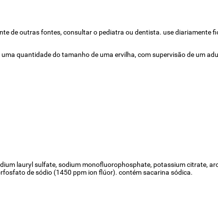
ente de outras fontes, consultar o pediatra ou dentista. use diariamente 
ar uma quantidade do tamanho de uma ervilha, com supervisão de um adul
sodium lauryl sulfate, sodium monofluorophosphate, potassium citrate, aro
orfosfato de sódio (1450 ppm ion flúor). contém sacarina sódica.