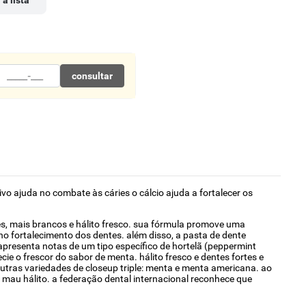
 à lista
consultar
tivo ajuda no combate às cáries o cálcio ajuda a fortalecer os
tes, mais brancos e hálito fresco. sua fórmula promove uma
 no fortalecimento dos dentes. além disso, a pasta de dente
apresenta notas de um tipo específico de hortelã (peppermint
 o frescor do sabor de menta. hálito fresco e dentes fortes e
utras variedades de closeup triple: menta e menta americana. ao
 mau hálito. a federação dental internacional reconhece que