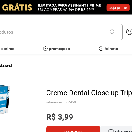
utos
as prime
promoções
folheto
 dental
Creme Dental Close up Trip
referência
:
182959
R$
3
,
99
comprar