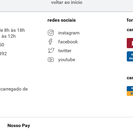
voltar ao início
redes sociais
fo
ca
de 8h às 18h
instagram
 às 12h
facebook
50
twitter
892
youtube
ca
ncarregado de
Nosso Pay