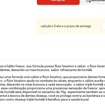
adicionar
calcule o frete e o prazo de entrega
s e hálito fresco. sua fórmula possui flúor bioativo e cálcio. o flúor bioa
entes, deixando-os mais brancos. sabor refrescante de hortelã.
ssui uma fórmula com cálcio e flúor bioativo, que proporciona dentes for
. o flúor bioativo ajuda no combate às cáries, enquanto o cálcio auxilia
tes, deixando-os mais brancos a cada escovação. o sabor triple hortelã 
 essa combinação proporciona uma prazerosa sensação de frescor. aprecie
iple hortelã está disponível no tamanho de 70g. experimente também as o
ntal e escova de dentes closeup, você os protege contra as bactérias e o
or como closeup triple hortelã é benéfico para a saúde bucal.