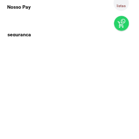
listas
Nosso Pay
preços e produtos válidos, exclusivamente, para compras no
super nosso em casa, sujeitos à alteração de preço, condições
de pagamento e disponibilidade de estoque, sem aviso prévio.
os preços visualizados podem ser diferentes dos praticados
nas lojas físicas super nosso. as fotos dos produtos são
ilustrativas, podendo haver divergência com o produto real,
confirme os detalhes do produto na respectiva descrição. os
produtos estarão sujeitos a disponibilidade de estoque no
momento em que o pedido estiver em separação. todos os
pedidos estão sujeitos a confirmação de dados cadastrais. a
venda e o consumo de bebidas alcoólicas são proibidos para
menores de 18 anos. beba com moderação.