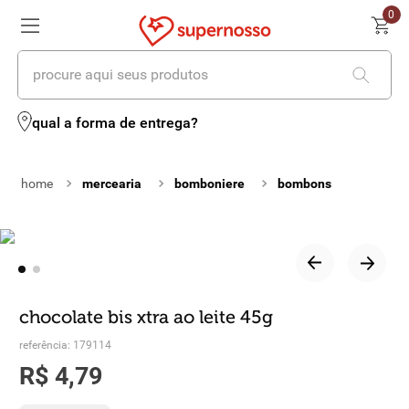
0
procure aqui seus produtos
termos mais buscados
qual a forma de entrega?
1
º
cerveja
mercearia
bomboniere
bombons
2
º
leite
3
º
cafe
4
º
iogurte
5
º
vinhos
chocolate bis xtra ao leite 45g
6
º
biscoito
referência
:
179114
R$
4
,
79
7
º
queijo