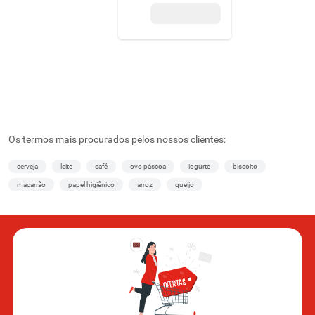
Os termos mais procurados pelos nossos clientes:
cerveja
leite
café
ovo páscoa
iogurte
biscoito
macarrão
papel higiênico
arroz
queijo