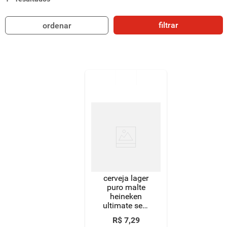
8
º
detergente
filtrar
ordenar
9
º
macarrão
10
º
chocolate
cerveja lager
puro malte
heineken
ultimate sem
glúten long
R$
7
,
29
neck 330ml