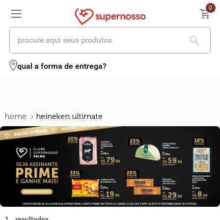
0
procure aqui seus produtos
termos mais buscados
qual a forma de entrega?
1
º
cerveja
2
º
leite
heineken ultimate
3
º
cafe
4
º
iogurte
5
º
queijo
6
º
biscoito
7
º
vinhos
1