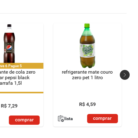
eve 6 Pague 5
ante de cola zero
refrigerante mate couro
ar pepsi black
zero pet 1 litro
arrafa 1,5l
eve 6 Pague 5
R$
4
,
59
R$
7
,
29
comprar
lista
comprar