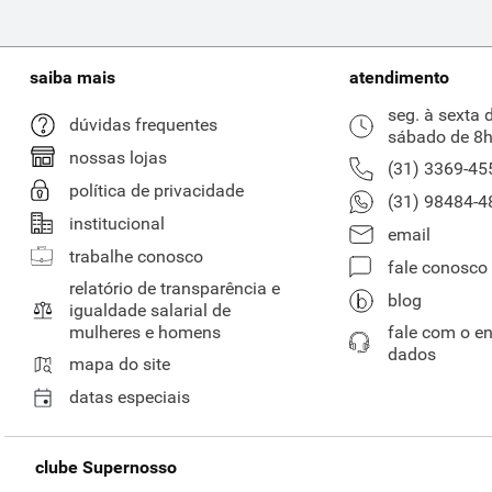
saiba mais
atendimento
seg. à sexta 
dúvidas frequentes
sábado de 8h
nossas lojas
(31) 3369-45
política de privacidade
(31) 98484-4
institucional
email
trabalhe conosco
fale conosco
relatório de transparência e
blog
igualdade salarial de
mulheres e homens
fale com o e
dados
mapa do site
datas especiais
clube Supernosso