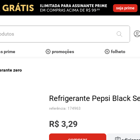
utos
as prime
promoções
folheto
gerante zero
Refrigerante Pepsi Black 
referência
:
174963
R$
3
,
29
comprar