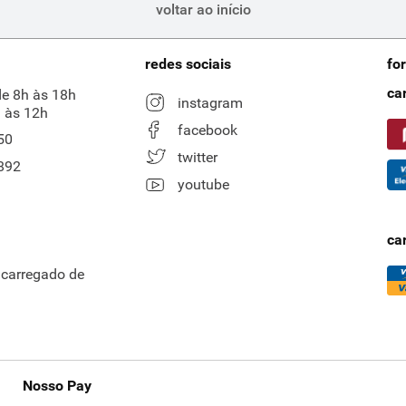
voltar ao início
redes sociais
fo
ca
de 8h às 18h
instagram
 às 12h
facebook
50
twitter
892
youtube
ca
ncarregado de
Nosso Pay