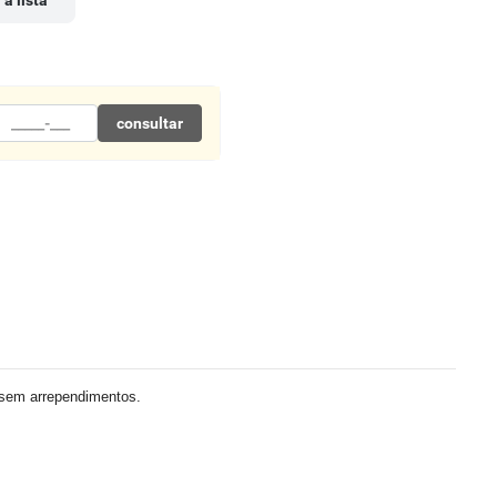
 à lista
consultar
 sem arrependimentos.