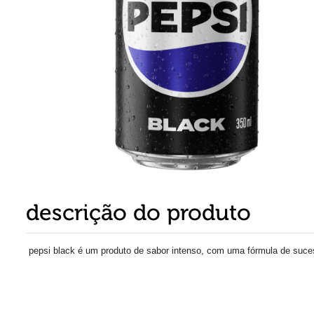
8
º
detergente
9
º
macarrão
10
º
chocolate
descrição do produto
pepsi black é um produto de sabor intenso, com uma fórmula de suc