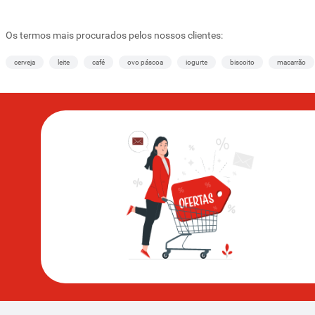
Os termos mais procurados pelos nossos clientes:
cerveja
leite
café
ovo páscoa
iogurte
biscoito
macarrão