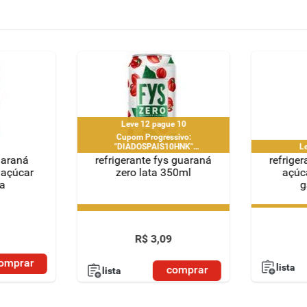
Leve 12 pague 10
Cupom Progressivo:
"DIADOSPAIS10HNK"
L
|"DIADOSPAIS20HNK" |
uaraná
refrigerante fys guaraná
refriger
"DIADOSPAIS30HNK" | limitado a 2
 açúcar
zero lata 350ml
açúc
pedido por CPF
ta
g
Leve 12 pague 10
L
Cupom Progressivo:
"DIADOSPAIS10HNK"
|"DIADOSPAIS20HNK" |
R$
3
,
09
"DIADOSPAIS30HNK" | limitado a 2
pedido por CPF
omprar
lista
comprar
lista