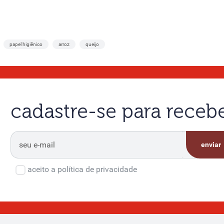
papel higiênico
arroz
queijo
cadastre-se para rece
enviar
aceito a política de privacidade