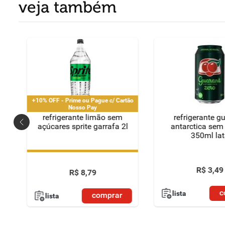
veja também
+10% OFF - Prime ou Pague c/ Cartão
Nosso Pay
refrigerante limão sem
refrigerante g
açúcares sprite garrafa 2l
antarctica sem
350ml la
+10% OFF - Prime ou Pague c/ Cartão
Nosso Pay
R$
3
,
49
R$
8
,
79
c
lista
comprar
lista