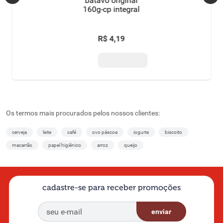
batavo original
160g-cp integral
R$
4
,
19
Os termos mais procurados pelos nossos clientes:
cerveja
leite
café
ovo páscoa
iogurte
biscoito
macarrão
papel higiênico
arroz
queijo
cadastre-se para receber promoções
enviar