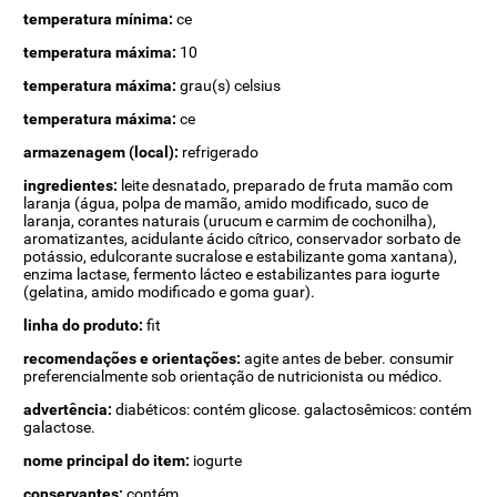
temperatura mínima:
ce
temperatura máxima:
10
temperatura máxima:
grau(s) celsius
temperatura máxima:
ce
armazenagem (local):
refrigerado
ingredientes:
leite desnatado, preparado de fruta mamão com
laranja (água, polpa de mamão, amido modificado, suco de
laranja, corantes naturais (urucum e carmim de cochonilha),
aromatizantes, acidulante ácido cítrico, conservador sorbato de
potássio, edulcorante sucralose e estabilizante goma xantana),
enzima lactase, fermento lácteo e estabilizantes para iogurte
(gelatina, amido modificado e goma guar).
linha do produto:
fit
recomendações e orientações:
agite antes de beber. consumir
preferencialmente sob orientação de nutricionista ou médico.
advertência:
diabéticos: contém glicose. galactosêmicos: contém
galactose.
nome principal do item:
iogurte
conservantes:
contém