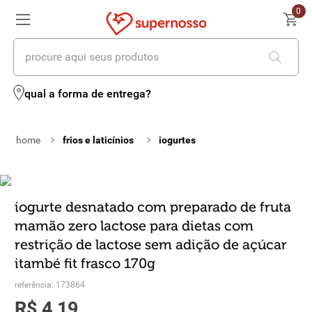
0
procure aqui seus produtos
termos mais buscados
qual a forma de entrega?
1
º
cerveja
frios e laticínios
iogurtes
2
º
leite
3
º
cafe
4
º
iogurte
iogurte desnatado com preparado de fruta
mamão zero lactose para dietas com
5
º
queijo
restrição de lactose sem adição de açúcar
6
º
vinhos
itambé fit frasco 170g
referência
:
173864
7
º
biscoito
R$
4
,
19