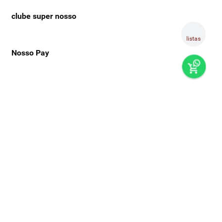
clube super nosso
listas
Nosso Pay
preços e produtos válidos, exclusivamente, para compras no
super nosso em casa, sujeitos à alteração de preço, condições
de pagamento e disponibilidade de estoque, sem aviso prévio.
os preços visualizados podem ser diferentes dos praticados
nas lojas físicas super nosso. as fotos dos produtos são
ilustrativas, podendo haver divergência com o produto real,
confirme os detalhes do produto na respectiva descrição. os
produtos estarão sujeitos a disponibilidade de estoque no