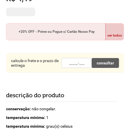
8
º
detergente
9
º
macarrão
10
º
chocolate
+20% OFF - Prime ou Pague c/ Cartão Nosso Pay
ver todos
calcule o frete e o prazo de
consultar
entrega
descrição do produto
conservação:
não congelar.
temperatura mínima:
1
temperatura mínima:
grau(s) celsius