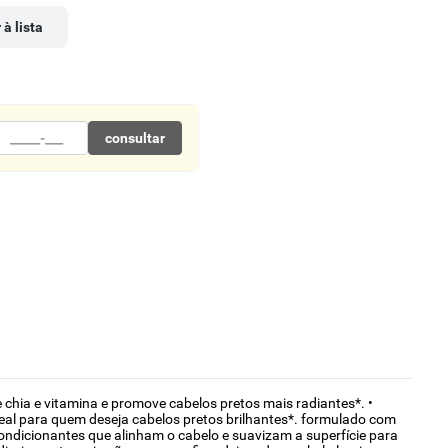
 à lista
consultar
hia e vitamina e promove cabelos pretos mais radiantes*. •
ideal para quem deseja cabelos pretos brilhantes*. formulado com
ndicionantes que alinham o cabelo e suavizam a superfície para