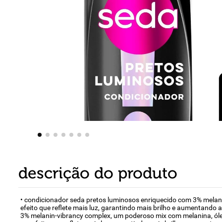
8
º
detergente
9
º
macarrão
10
º
chocolate
descrição do produto
• condicionador seda pretos luminosos enriquecido com 3% melani
efeito que reflete mais luz, garantindo mais brilho e aumentando 
3% melanin-vibrancy complex, um poderoso mix com melanina, óleo