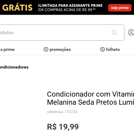
utos
as prime
promoções
folheto
ondicionadores
Condicionador com Vitamin
Melanina Seda Pretos Lum
referência
:
173720
R$
19
,
99