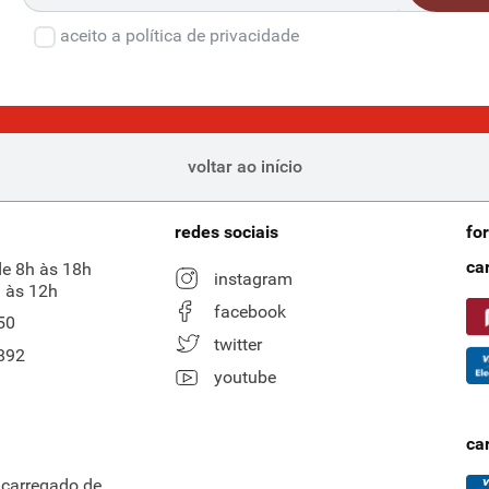
aceito a política de privacidade
voltar ao início
redes sociais
fo
ca
de 8h às 18h
instagram
 às 12h
facebook
50
twitter
892
youtube
ca
ncarregado de