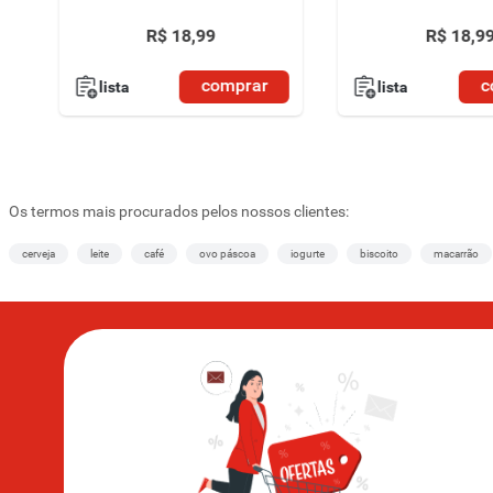
R$
18
,
99
R$
18
,
9
comprar
c
lista
lista
Os termos mais procurados pelos nossos clientes:
cerveja
leite
café
ovo páscoa
iogurte
biscoito
macarrão