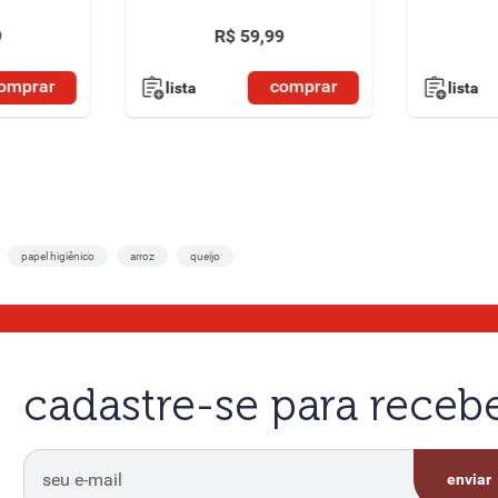
9
R$
59
,
99
omprar
comprar
lista
lista
papel higiênico
arroz
queijo
cadastre-se para rece
enviar