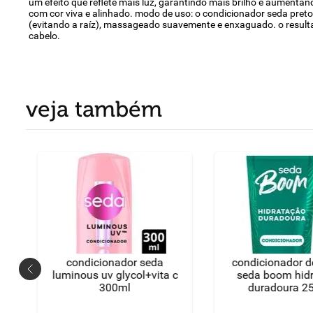
um efeito que reflete mais luz, garantindo mais brilho e aumentan
com cor viva e alinhado. modo de uso: o condicionador seda pret
(evitando a raíz), massageado suavemente e enxaguado. o resulta
cabelo.
veja também
condicionador seda
condicionador d
luminous uv glycol+vita c
seda boom hid
300ml
duradoura 2