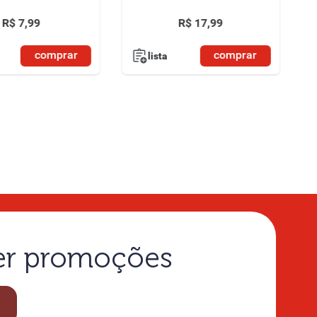
R$
7
,
99
R$
17
,
99
comprar
comprar
lista
ber promoções