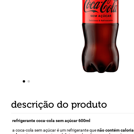
8
º
detergente
9
º
macarrão
10
º
chocolate
descrição do produto
refrigerante coca-cola sem açúcar 600ml
a coca-cola sem açúcar é um refrigerante que
não contém caloria