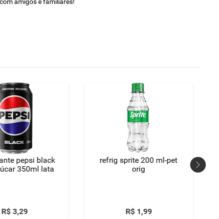
com amigos e familiares!
rante pepsi black
refrig sprite 200 ml-pet
úcar 350ml lata
orig
R$
3
,
29
R$
1
,
99