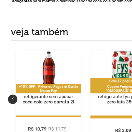
adoçantes
para manter o delicioso sabor de coca-cola porém com
veja também
Leve 12 pa
+10% OFF - Prime ou Pague c/ Cartão
Cupom Progres
Nosso Pay
"DIADOSPAIS1
|"DIADOSPAIS20
refrigerante sem açúcar
refrigerante fys
"DIADOSPAIS30HNK" | l
coca-cola zero garrafa 2l
zero lata 3
pedido por 
+10% OFF - Prime ou Pague c/ Cartão
Leve 12 pa
Cupom Progres
Nosso Pay
"DIADOSPAIS1
|"DIADOSPAIS20
R$
10
,
79
R$
11
,
79
R$
3
,
09