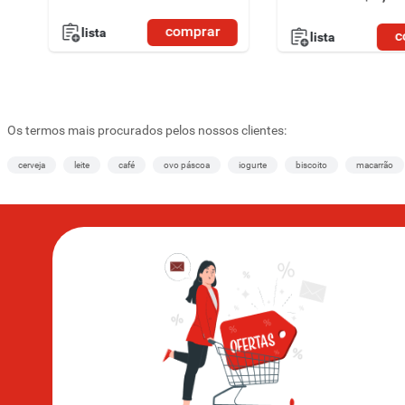
"DIADOSPAIS30HNK" | l
pedido por 
comprar
lista
c
lista
Os termos mais procurados pelos nossos clientes:
cerveja
leite
café
ovo páscoa
iogurte
biscoito
macarrão