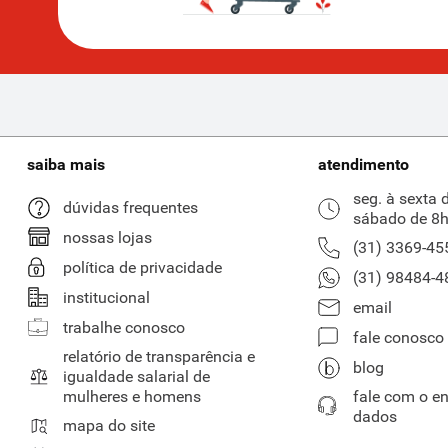
saiba mais
atendimento
seg. à sexta 
dúvidas frequentes
sábado de 8h
nossas lojas
(31) 3369-45
política de privacidade
(31) 98484-4
institucional
email
trabalhe conosco
fale conosco
relatório de transparência e
blog
igualdade salarial de
mulheres e homens
fale com o e
dados
mapa do site