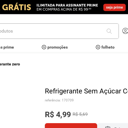
utos
as prime
promoções
folheto
gerante zero
Refrigerante Sem Açúcar C
referência
:
170709
R$
4
,
99
R$
5
,
69