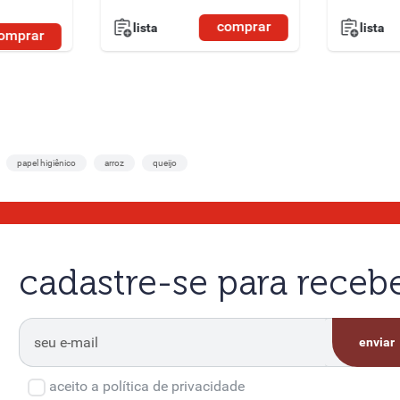
imitado a 2
CPF
comprar
lista
lista
omprar
papel higiênico
arroz
queijo
cadastre-se para rece
enviar
aceito a política de privacidade