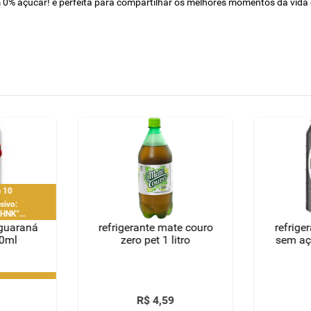
 0% açucar! é perfeita para compartilhar os melhores momentos da vida 
gue 10
sivo:
0HNK"
HNK" |
 guaraná
refrigerante mate couro
refrige
imitado a 2
50ml
zero pet 1 litro
sem aç
CPF
gue 10
sivo:
0HNK"
R$
4
,
59
HNK" |