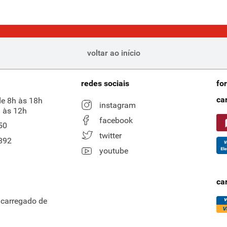
voltar ao início
redes sociais
fo
ca
de 8h às 18h
instagram
 às 12h
facebook
50
twitter
892
youtube
ca
ncarregado de