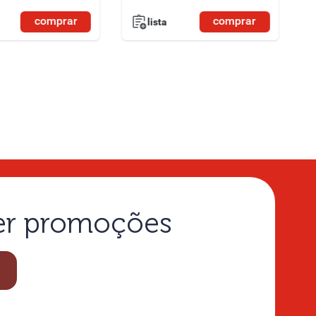
comprar
comprar
lista
ber promoções