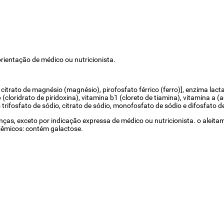
rientação de médico ou nutricionista.
), citrato de magnésio (magnésio), pirofosfato férrico (ferro)], enzima lac
cloridrato de piridoxina), vitamina b1 (cloreto de tiamina), vitamina a (ac
 trifosfato de sódio, citrato de sódio, monofosfato de sódio e difosfato d
nças, exceto por indicação expressa de médico ou nutricionista. o aleita
osêmicos: contém galactose.