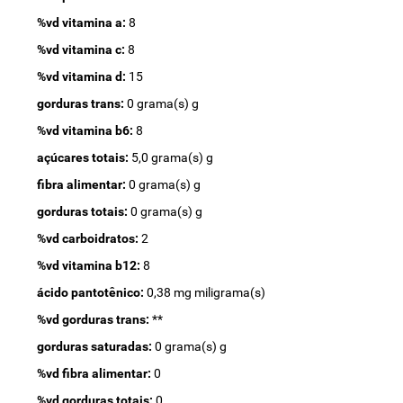
%vd vitamina a:
8
%vd vitamina c:
8
%vd vitamina d:
15
gorduras trans:
0 grama(s) g
%vd vitamina b6:
8
açúcares totais:
5,0 grama(s) g
fibra alimentar:
0 grama(s) g
gorduras totais:
0 grama(s) g
%vd carboidratos:
2
%vd vitamina b12:
8
ácido pantotênico:
0,38 mg miligrama(s)
%vd gorduras trans:
**
gorduras saturadas:
0 grama(s) g
%vd fibra alimentar:
0
%vd gorduras totais:
0