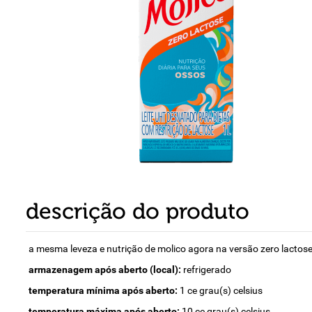
8
º
detergente
9
º
macarrão
10
º
chocolate
descrição do produto
a mesma leveza e nutrição de molico agora na versão zero lactose
armazenagem após aberto (local):
refrigerado
temperatura mínima após aberto:
1 ce grau(s) celsius
temperatura máxima após aberto:
10 ce grau(s) celsius