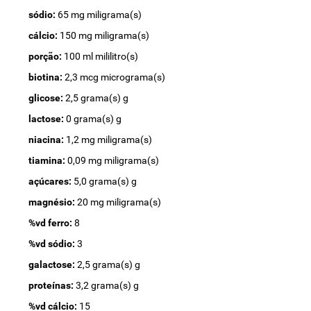
sódio:
65 mg miligrama(s)
cálcio:
150 mg miligrama(s)
porção:
100 ml mililitro(s)
biotina:
2,3 mcg micrograma(s)
glicose:
2,5 grama(s) g
lactose:
0 grama(s) g
niacina:
1,2 mg miligrama(s)
tiamina:
0,09 mg miligrama(s)
açúcares:
5,0 grama(s) g
magnésio:
20 mg miligrama(s)
%vd ferro:
8
%vd sódio:
3
galactose:
2,5 grama(s) g
proteínas:
3,2 grama(s) g
%vd cálcio:
15