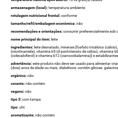
armazenagem (local):
temperatura ambiente
rotulagem nutricional frontal:
conforme
tamanho/refil/embalagem econômica:
não
recomendações e orientações:
consumir preferencialmente sob o
nome principal do item:
leite
ingredientes:
leite desnatado, minerais [fosfato tricálcico (cálcio
(nicotinamida), vitamina b5 (d-pantotenato de cálcio), vitamina b6 (
(colecalciferol) e vitamina b12 (cianocobalamina)] e estabilizantes
advertência:
este produto não deve ser usado para alimentar cria
(dois) anos de idade ou mais. diabéticos: contém glicose. galact
orgânico:
não
corante:
não contém
vegano:
não
tipo 3:
com tampa
tipo:
uht
aromatizante:
não contém