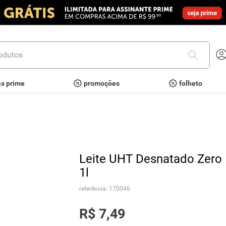
utos
as prime
promoções
folheto
Leite UHT Desnatado Zero
1l
referência
:
170046
R$
7
,
49