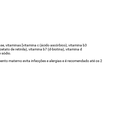
tase, vitaminas [vitamina c (ácido ascórbico), vitamina b3
etato de retinila), vitamina b7 (d-biotina), vitamina d
e sódio.
mento materno evita infecções e alergias e é recomendado até os 2