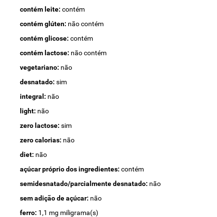
contém leite:
contém
contém glúten:
não contém
contém glicose:
contém
contém lactose:
não contém
vegetariano:
não
desnatado:
sim
integral:
não
light:
não
zero lactose:
sim
zero calorias:
não
diet:
não
açúcar próprio dos ingredientes:
contém
semidesnatado/parcialmente desnatado:
não
sem adição de açúcar:
não
ferro:
1,1 mg miligrama(s)