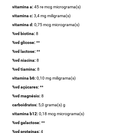
vitamina a:
45 re mcg micrograma(s)
vitamina c:
3,4 mg miligrama(s)
vitamina d:
0,75 mcg micrograma(s)
%vd biotina:
8
%vd glicose:
**
%vd lactose:
**
%vd niacina:
8
%vd tiamina:
8
vitamina b6:
0,10 mg miligrama(s)
%vd açúcares:
**
%vd magnésio:
8
carboidratos:
5,0 grama(s) g
vitamina b12:
0,18 mcg micrograma(s)
%vd galactose:
**
%vd proteínas:
4