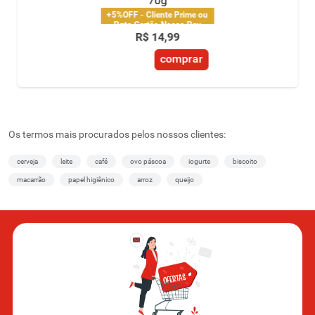
70g
+5%OFF - Cliente Prime ou
Pgto Cartão Nosso Pay
R$
14
,
99
comprar
Os termos mais procurados pelos nossos clientes:
cerveja
leite
café
ovo páscoa
iogurte
biscoito
macarrão
papel higiênico
arroz
queijo