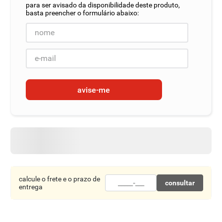
8
º
detergente
9
º
macarrão
10
º
chocolate
avise-me
calcule o frete e o prazo de
consultar
entrega