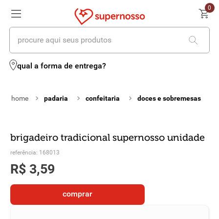
0
procure aqui seus produtos
termos mais buscados
qual a forma de entrega?
1
º
cerveja
padaria
confeitaria
doces e sobremesas
2
º
leite
3
º
cafe
brigadeiro tradicional supernosso unidade
4
º
iogurte
referência
:
168013
5
º
vinhos
R$
3
,
59
6
º
biscoito
comprar
7
º
queijo