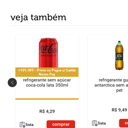
veja também
+10% OFF - Prime ou Pague c/ Cartão
Nosso Pay
refrigerante sem açúcar
refrigerante g
coca-cola lata 350ml
antarctica sem a
pet
+10% OFF - Prime ou Pague c/ Cartão
Nosso Pay
R$
9
,
49
R$
4
,
29
c
lista
comprar
lista