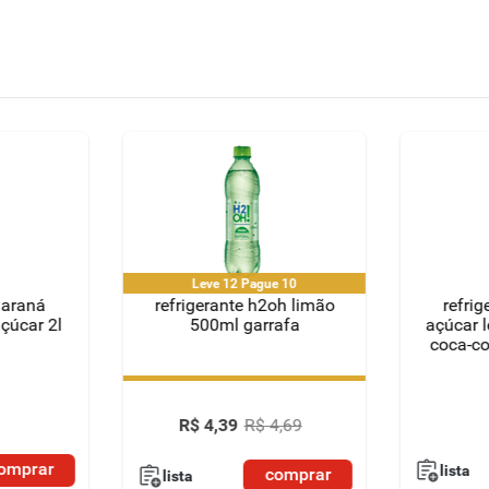
Leve 12 Pague 10
uaraná
refrigerante h2oh limão
refri
çúcar 2l
500ml garrafa
açúcar 
coca-co
Leve 12 Pague 10
R$
4
,
39
R$
4
,
69
omprar
lista
comprar
lista