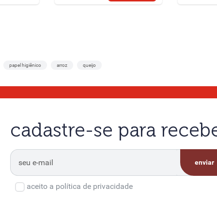
papel higiênico
arroz
queijo
cadastre-se para rece
enviar
aceito a política de privacidade