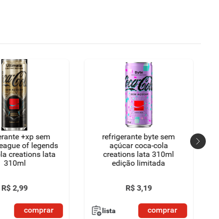
gerante +xp sem
refrigerante byte sem
league of legends
açúcar coca-cola
la creations lata
creations lata 310ml
310ml
edição limitada
R$
2
,
99
R$
3
,
19
comprar
comprar
lista