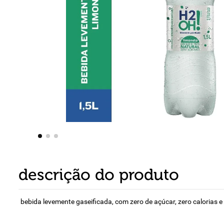
8
º
detergente
9
º
chocolate
10
º
macarrão
descrição do produto
bebida levemente gaseificada, com zero de açúcar, zero calorias e