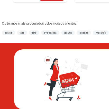
Os termos mais procurados pelos nossos clientes:
cerveja
leite
café
ovo páscoa
iogurte
biscoito
macarrão