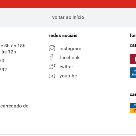
voltar ao início
redes sociais
fo
ca
de 8h às 18h
instagram
 às 12h
facebook
50
twitter
892
youtube
ca
ncarregado de