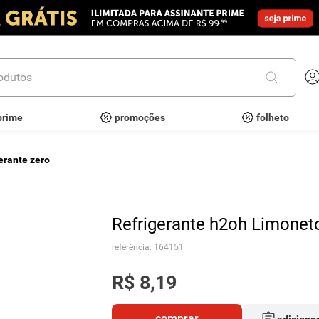
utos
prime
promoções
folheto
gerante zero
Refrigerante h2oh Limoneto
referência
:
164151
R$
8
,
19
comprar