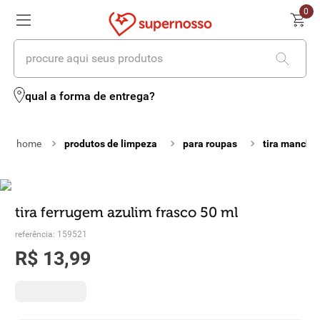
0
procure aqui seus produtos
termos mais buscados
qual a forma de entrega?
1
º
cerveja
produtos de limpeza
para roupas
tira mancha
2
º
leite
3
º
cafe
4
º
iogurte
tira ferrugem azulim frasco 50 ml
referência
:
159521
5
º
vinhos
R$
13
,
99
6
º
biscoito
7
º
queijo