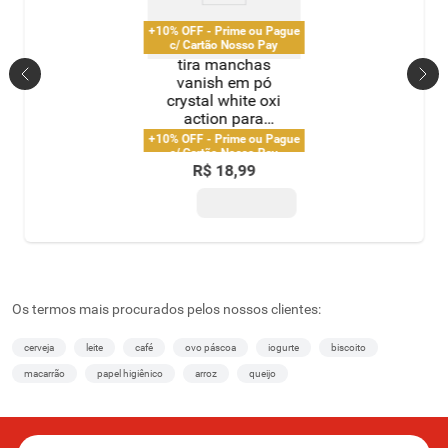
+10% OFF - Prime ou Pague
c/ Cartão Nosso Pay
tira manchas
vanish em pó
crystal white oxi
action para
roupas brancas
+10% OFF - Prime ou Pague
refil econômico
c/ Cartão Nosso Pay
R$
18
,
99
240g
Os termos mais procurados pelos nossos clientes:
cerveja
leite
café
ovo páscoa
iogurte
biscoito
macarrão
papel higiênico
arroz
queijo