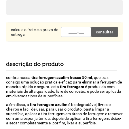
8
º
detergente
9
º
macarrão
10
º
chocolate
calcule o frete e o prazo de
consultar
entrega
descrição do produto
confira nossa
tira ferrugem azulim frasco 50 ml
, que traz
consigo uma solução prática e eficaz para eliminar a ferrugem de
maneira rápida e segura. esta
tira ferrugem
é produzida com
materiais de alta qualidade, livre de corrosão, e pode ser aplicada
em diversos tipos de superfícies.
além disso, a
tira ferrugem azulim
é biodegradável, livre de
cheiros e fácil de usar. para usar o produto, basta limpar a
superfície, aplicar a tira ferrugem em áreas de ferrugem e remover
com uma esponja úmida. depois de aplicar a tira ferrugem, deixe-
a secar completamente e, por fim, lixar a superfície.