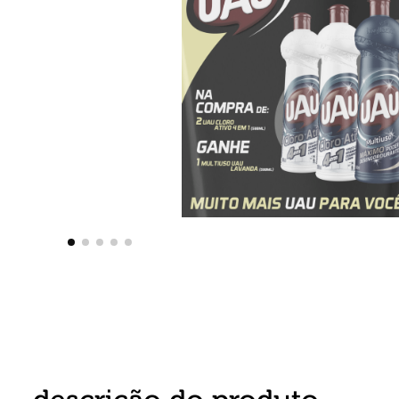
8
º
detergente
9
º
macarrão
10
º
chocolate