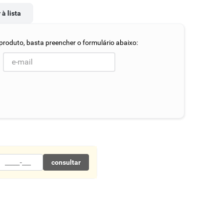
 à lista
consultar