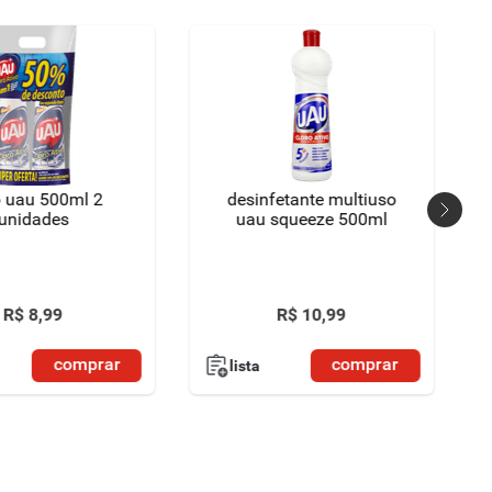
o uau 500ml 2
desinfetante multiuso
unidades
uau squeeze 500ml
R$
8
,
99
R$
10
,
99
comprar
comprar
lista