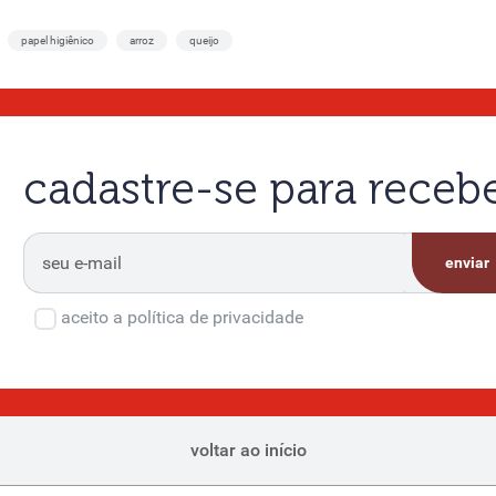
papel higiênico
arroz
queijo
cadastre-se para rece
enviar
aceito a política de privacidade
voltar ao início