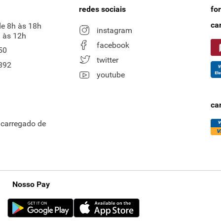
redes sociais
fo
ca
de 8h às 18h
instagram
 às 12h
facebook
50
twitter
892
youtube
ca
ncarregado de
Nosso Pay