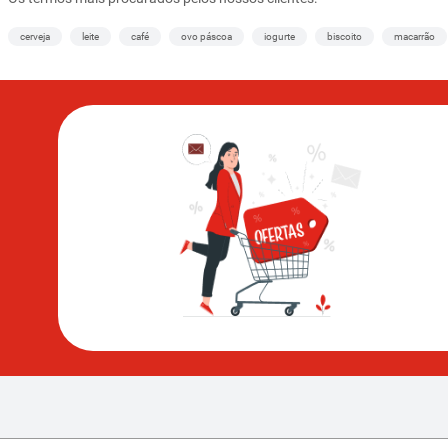
cerveja
leite
café
ovo páscoa
iogurte
biscoito
macarrão