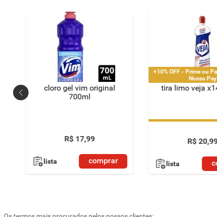
+10% OFF - Prime ou Pa
Nosso Pay
cloro gel vim original
tira limo veja x
700ml
+10% OFF - Prime ou Pa
Nosso Pay
R$
17
,
99
R$
20
,
9
comprar
lista
c
lista
Os termos mais procurados pelos nossos clientes: