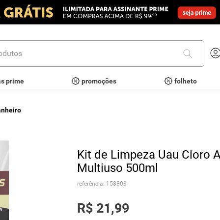
utos
as prime
promoções
folheto
anheiro
Kit de Limpeza Uau Cloro A
Multiuso 500ml
referência
:
158803
R$
21
,
99