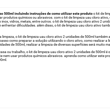
uso 500ml incluindo instruções de como utilizar este produto
o kit de li
 produtos químicos ou abrasivos. com o kit de limpeza uau cloro ativo, é 
nox, vidros, metais, entre outros. o kit de limpeza uau cloro ativo 2 unid
m enfrentar dificuldades. além disso, o kit de limpeza uau cloro ativo t
a limpeza, o kit de limpeza uau cloro ativo 2 unidades de 500ml também
passo como preparar a solução utilizando o cloro ativo, como realizar a
dades de 500ml, realizar a limpeza de diversas superfícies será muito mais
sa ou trabalho, o kit de limpeza uau cloro ativo 2 unidades de 500ml é o 
nte nem usar produtos químicos abrasivos. aprenda como utilizar este pr
00ml.