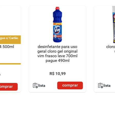
gue c/ Cartão
14 500ml
desinfetante para uso
clor
geral cloro gel original
vim frasco leve 700ml
pague 490ml
gue c/ Cartão
R$
10
,
99
9
comprar
lista
lista
omprar