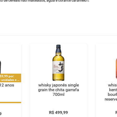
ico de cereais não malteados, água e corante caramelo i.
159,99 por:
2 unidades e 1
CPF
 12 anos
whisky japonês single
whis
grain the chita garrafa
kent
700ml
bour
reserv
159,99 por:
2 unidades e 1
CPF
R$
499
,
99
9