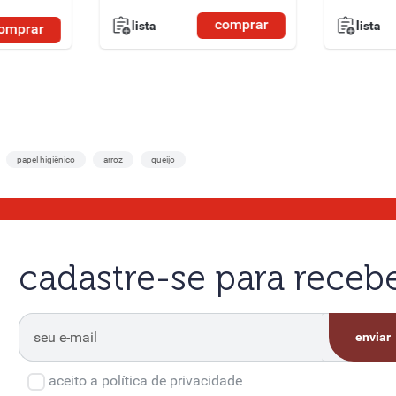
comprar
lista
lista
omprar
papel higiênico
arroz
queijo
cadastre-se para rece
enviar
aceito a política de privacidade