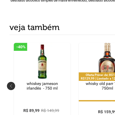
destilado alcoólico simples de malte envelhecido, destilado alcoól
veja também
-
40%
Oferta Prime: de: R$
R$129,99 | Limitado a 1
pedido por 
whiskey jameson
whisky old parr
irlandês - 750 ml
750ml
Oferta Prime: de: R$
R$129,99 | Limitado a 1
pedido por 
R$
89
,
99
R$
149
,
99
R$
159
,
9