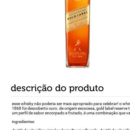
8
º
detergente
9
º
macarrão
10
º
chocolate
descrição do produto
esse whisky não poderia ser mais apropriado para celebrar! o whi
1868 foi descoberto ouro. de origem escocesa, gold label reserve
um perfil de sabor encorpado e frutado, é uma combinação que va
ingredientes: