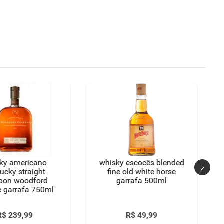
ky americano
whisky escocês blended
ucky straight
fine old white horse
bon woodford
garrafa 500ml
e garrafa 750ml
R$
239
,
99
R$
49
,
99