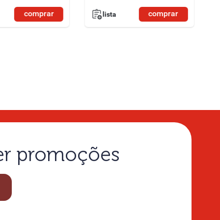
comprar
comprar
lista
ber promoções