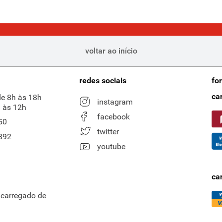
voltar ao início
redes sociais
fo
ca
de 8h às 18h
instagram
 às 12h
facebook
50
twitter
892
youtube
ca
ncarregado de