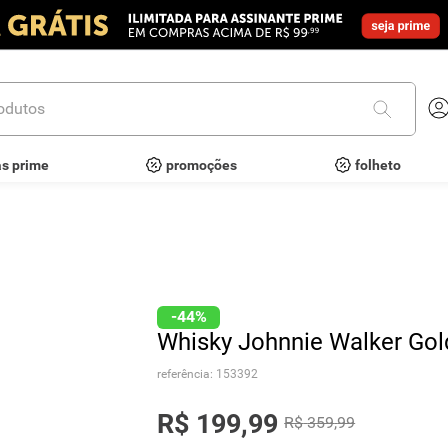
utos
as prime
promoções
folheto
-
44%
Whisky Johnnie Walker Gol
referência
:
153392
R$
199
,
99
R$
359
,
99