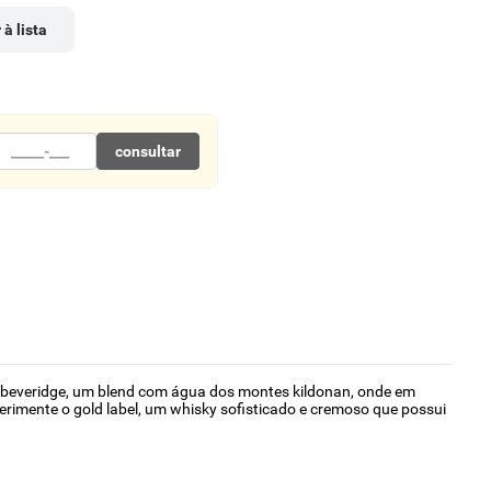
 à lista
consultar
im beveridge, um blend com água dos montes kildonan, onde em
erimente o gold label, um whisky sofisticado e cremoso que possui