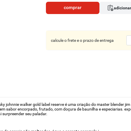
comprar
adicionar
calcule o frete e o prazo de entrega
sky johnnie walker gold label reserve é uma criação do master blender j
 tem sabor encorpado, frutado, com doçura de baunilha e especiarias. exp
i surpreender seu paladar.