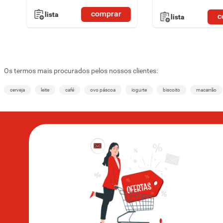
comprar
lista
c
lista
Os termos mais procurados pelos nossos clientes:
cerveja
leite
café
ovo páscoa
iogurte
biscoito
macarrão