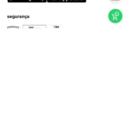
preços e produtos válidos, exclusivamente, para compras no
super nosso em casa, sujeitos à alteração de preço, condições
de pagamento e disponibilidade de estoque, sem aviso prévio.
os preços visualizados podem ser diferentes dos praticados
nas lojas físicas super nosso. as fotos dos produtos são
ilustrativas, podendo haver divergência com o produto real,
confirme os detalhes do produto na respectiva descrição. os
produtos estarão sujeitos a disponibilidade de estoque no
momento em que o pedido estiver em separação. todos os
pedidos estão sujeitos a confirmação de dados cadastrais. a
venda e o consumo de bebidas alcoólicas são proibidos para
menores de 18 anos. beba com moderação.
© grupo super nosso | multi formato distribuidora s/a / cnpj: