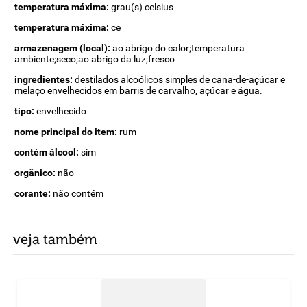
temperatura máxima:
grau(s) celsius
temperatura máxima:
ce
armazenagem (local):
ao abrigo do calor;temperatura
ambiente;seco;ao abrigo da luz;fresco
ingredientes:
destilados alcoólicos simples de cana-de-açúcar e
melaço envelhecidos em barris de carvalho, açúcar e água.
tipo:
envelhecido
nome principal do item:
rum
contém álcool:
sim
orgânico:
não
corante:
não contém
veja também