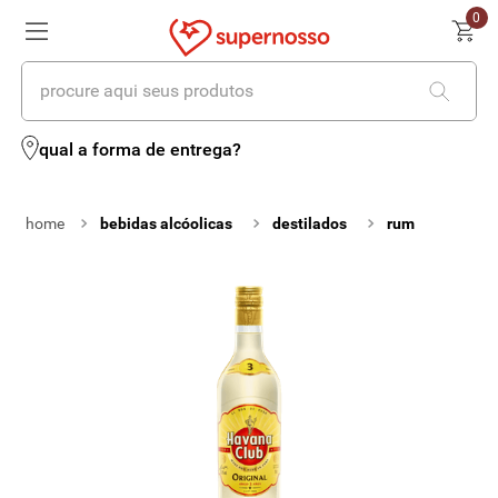
0
procure aqui seus produtos
termos mais buscados
qual a forma de entrega?
1
º
cerveja
bebidas alcóolicas
destilados
rum
2
º
leite
3
º
cafe
4
º
iogurte
5
º
queijo
6
º
vinhos
7
º
biscoito