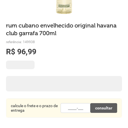
8
º
detergente
9
º
macarrão
rum cubano envelhecido original havana
10
º
chocolate
club garrafa 700ml
referência
:
149938
R$
96
,
99
calcule o frete e o prazo de
consultar
entrega