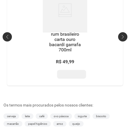
rum brasileiro
carta ouro
bacardí garrafa
700ml
R$
49
,
99
Os termos mais procurados pelos nossos clientes:
cerveja
leite
café
ovo páscoa
iogurte
biscoito
macarrão
papel higiênico
arroz
queijo