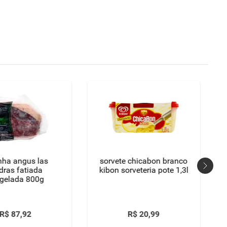
nha angus las
sorvete chicabon branco
dras fatiada
kibon sorveteria pote 1,3l
gelada 800g
R$
87
,
92
R$
20
,
99