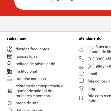
saiba mais
atendimento
seg. à sexta 
dúvidas frequentes
sábado de 8h
nossas lojas
(31) 3369-45
política de privacidade
(31) 98484-4
institucional
email
trabalhe conosco
fale conosco
relatório de transparência e
blog
igualdade salarial de
mulheres e homens
fale com o e
dados
mapa do site
datas especiais