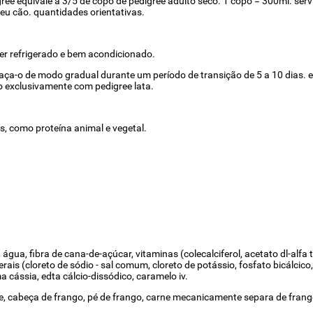
igree equivale a 3/5 de copo de pedigree adulto seco. 1 copo = 300ml. se
seu cão. quantidades orientativas.
er refrigerado e bem acondicionado.
faça-o de modo gradual durante um período de transição de 5 a 10 dias. e
o exclusivamente com pedigree lata.
s, como proteína animal e vegetal.
ua, fibra de cana-de-açúcar, vitaminas (colecalciferol, acetato dl-alfa toc
nerais (cloreto de sódio - sal comum, cloreto de potássio, fosfato bicálcic
 cássia, edta cálcio-dissódico, caramelo iv.
e, cabeça de frango, pé de frango, carne mecanicamente separa de frango