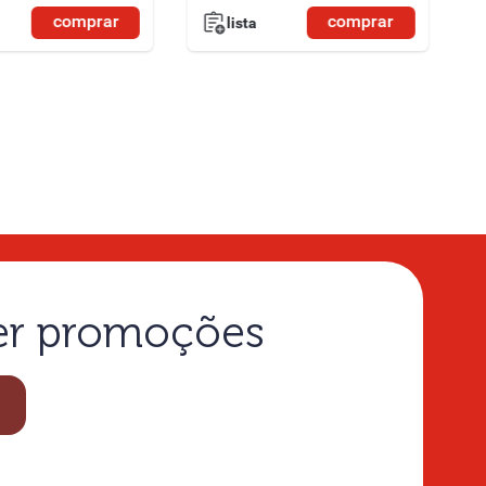
comprar
comprar
lista
ber promoções