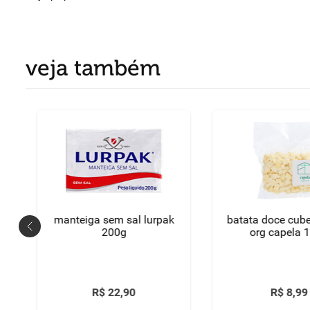
veja também
manteiga sem sal lurpak
batata doce cub
200g
org capela 
R$
22
,
90
R$
8
,
99