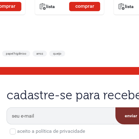
omprar
comprar
lista
lista
papel higiênico
arroz
queijo
cadastre-se para rece
enviar
aceito a política de privacidade