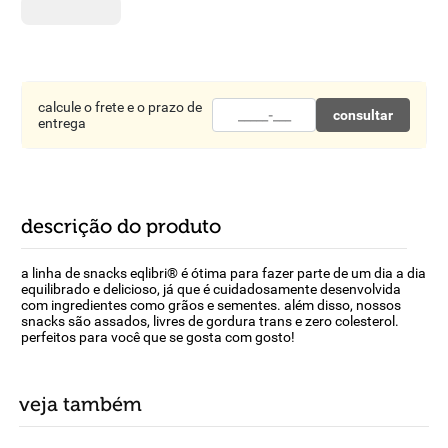
8
º
detergente
9
º
macarrão
10
º
chocolate
calcule o frete e o prazo de
consultar
entrega
descrição do produto
a linha de snacks eqlibri® é ótima para fazer parte de um dia a dia
equilibrado e delicioso, já que é cuidadosamente desenvolvida
com ingredientes como grãos e sementes. além disso, nossos
snacks são assados, livres de gordura trans e zero colesterol.
perfeitos para você que se gosta com gosto!
veja também