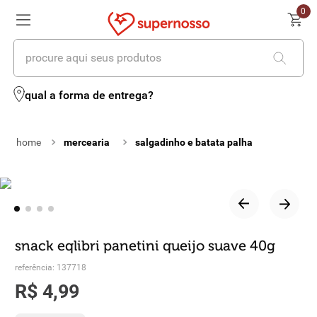
0
procure aqui seus produtos
termos mais buscados
qual a forma de entrega?
1
º
cerveja
mercearia
salgadinho e batata palha
2
º
leite
3
º
cafe
4
º
iogurte
5
º
queijo
snack eqlibri panetini queijo suave 40g
6
º
biscoito
referência
:
137718
R$
4
,
99
7
º
vinhos