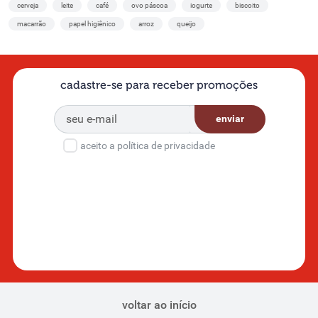
cerveja
leite
café
ovo páscoa
iogurte
biscoito
macarrão
papel higiênico
arroz
queijo
cadastre-se para receber promoções
enviar
aceito a política de privacidade
voltar ao início