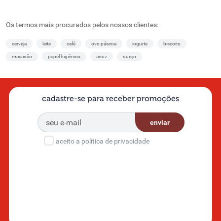
Os termos mais procurados pelos nossos clientes:
cerveja
leite
café
ovo páscoa
iogurte
biscoito
macarrão
papel higiênico
arroz
queijo
cadastre-se para receber promoções
enviar
aceito a política de privacidade