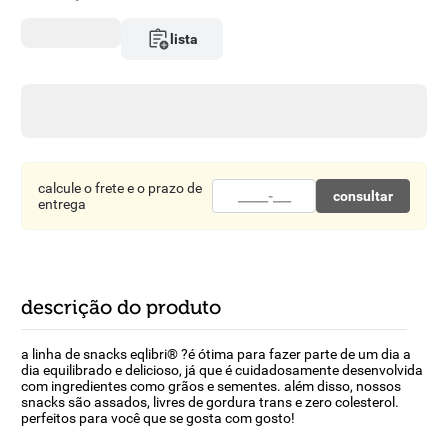
8
º
detergente
lista
9
º
macarrão
10
º
chocolate
calcule o frete e o prazo de
consultar
entrega
descrição do produto
a linha de snacks eqlibri® ?é ótima para fazer parte de um dia a
dia equilibrado e delicioso, já que é cuidadosamente desenvolvida
com ingredientes como grãos e sementes. além disso, nossos
snacks são assados, livres de gordura trans e zero colesterol.
perfeitos para você que se gosta com gosto!