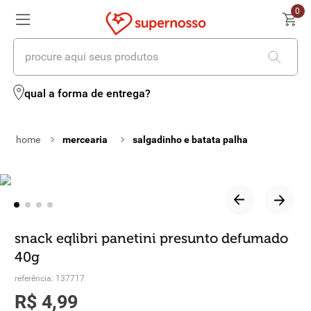
0
procure aqui seus produtos
termos mais buscados
qual a forma de entrega?
1
º
cerveja
mercearia
salgadinho e batata palha
2
º
leite
3
º
cafe
4
º
iogurte
5
º
queijo
snack eqlibri panetini presunto defumado
40g
6
º
biscoito
referência
:
137717
7
º
vinhos
R$
4
,
99